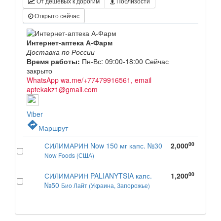
От дешевых к дорогим
Поблизости
Открыто сейчас
Интернет-аптека А-Фарм
Доставка по России
Время работы:
Пн-Вс: 09:00-18:00
Сейчас
закрыто
WhatsApp wa.me/+77479916561, email
aptekakz1@gmail.com
Viber
directions
Маршрут
00
СИЛИМАРИН Now 150 мг капс. №30
2,000
Now Foods (США)
00
СИЛИМАРИН PALIANYTSIA капс.
1,200
№50
Био Лайт (Украина, Запорожье)