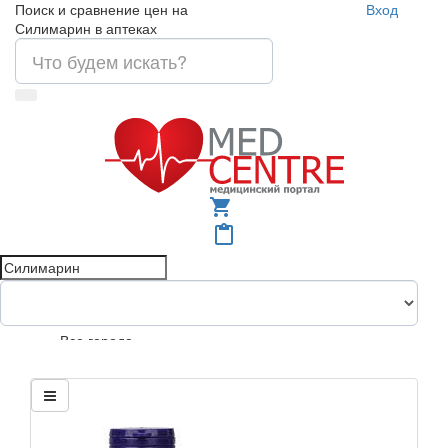
Поиск и сравнение цен на
Вход
Силимарин в аптеках
shopping_cart
content_paste
Все города