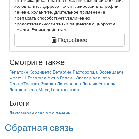
интоксикациях, гепатитах, желчнокаменной болезни,
холецистите, циррозе печени, жировой дистрофии
печени, холангите. Длительное применение
препарата способствует увеличению
продолжительности жизни пациентов с циррозом
печени. Взаимодействует...
Подробнее
Смотрите также
Гепатрин
Кордицепс
Бетаргин
Расторопша
Эссенциале
Форте Н
Гепагард Актив
Репеин Эвалар
Холивер
ГепатоТранзит Эвалар
Липоферон
Лиолив
Антраль
Легалон
Гепа-Мерц
Гепатолептин
Блоги
Лактомарин спас мою печень
Обратная связь