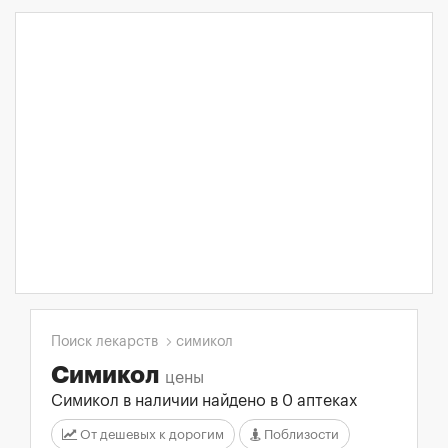
Поиск лекарств
симикол
Симикол
цены
Симикол в наличии найдено в 0 аптеках
От дешевых к дорогим
Поблизости