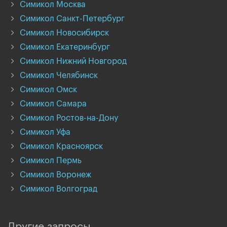
Симикол Москва
Симикол Санкт-Петербург
Симикол Новосибирск
Симикол Екатеринбург
Симикол Нижний Новгород
Симикол Челябинск
Симикол Омск
Симикол Самара
Симикол Ростов-на-Дону
Симикол Уфа
Симикол Красноярск
Симикол Пермь
Симикол Воронеж
Симикол Волгоград
Другие запросы