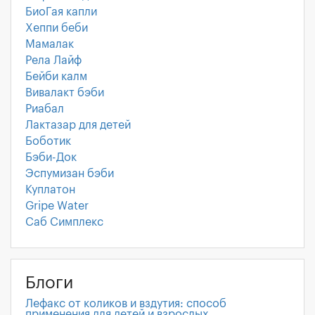
БиоГая капли
Хеппи беби
Мамалак
Рела Лайф
Бейби калм
Вивалакт бэби
Риабал
Лактазар для детей
Боботик
Бэби-Док
Эспумизан бэби
Куплатон
Gripe Water
Саб Симплекс
Блоги
Лефакс от коликов и вздутия: способ
применения для детей и взрослых