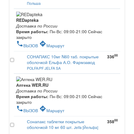
Польша
REDapteka
Доставка по России
Время работы:
Пн-Вс: 09:00-21:00
Сейчас
закрыто
phone
directions
ВЫЗОВ
Маршрут
00
СОНАПАКС 10мг N60 таб. покрытые
336
оболочкой Ельфа А.О. Фармзавод
POLFA/PF JELFA SA
Аптека WER.RU
Доставка по России
Время работы:
Пн-Вс: 09:00-21:00
Сейчас
закрыто
phone
directions
ВЫЗОВ
Маршрут
00
Сонапакс таблетки покрытые
358
оболочкой 10 мг 60 шт.
Jelfa [Йельфа]