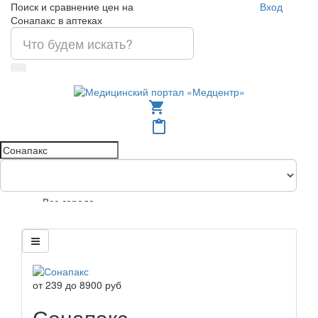
Поиск и сравнение цен на
Вход
Сонапакс в аптеках
shopping_cart
content_paste
Все города
от
239
до
8900
руб
Сонапакс