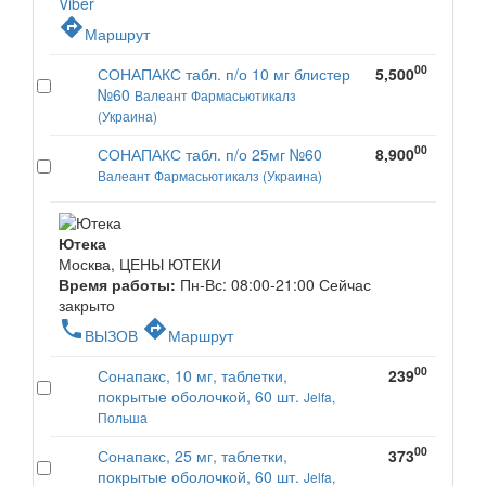
Viber
directions
Маршрут
00
СОНАПАКС табл. п/о 10 мг блистер
5,500
№60
Валеант Фармасьютикалз
(Украина)
00
СОНАПАКС табл. п/о 25мг №60
8,900
Валеант Фармасьютикалз (Украина)
Ютека
Москва, ЦЕНЫ ЮТЕКИ
Время работы:
Пн-Вс: 08:00-21:00
Сейчас
закрыто
phone
directions
ВЫЗОВ
Маршрут
00
Сонапакс, 10 мг, таблетки,
239
покрытые оболочкой, 60 шт.
Jelfa,
Польша
00
Сонапакс, 25 мг, таблетки,
373
покрытые оболочкой, 60 шт.
Jelfa,