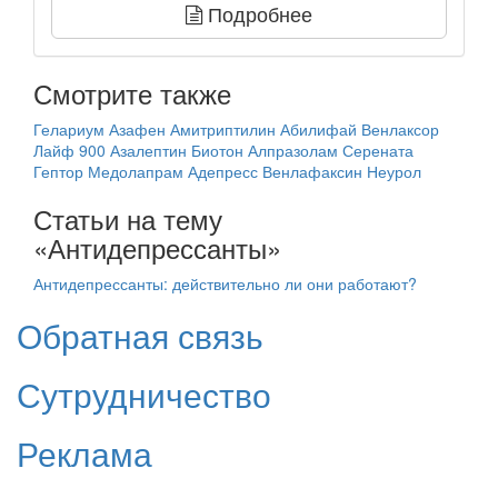
Подробнее
Смотрите также
Гелариум
Азафен
Амитриптилин
Абилифай
Венлаксор
Лайф 900
Азалептин
Биотон
Алпразолам
Серената
Гептор
Медолапрам
Адепресс
Венлафаксин
Неурол
Статьи на тему
«Антидепрессанты»
Антидепрессанты: действительно ли они работают?
Обратная связь
Сутрудничество
Реклама