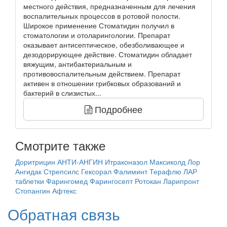
местного действия, предназначенным для лечения
воспалительных процессов в ротовой полости.
Широкое применение Стоматидин получил в
стоматологии и отоларингологии. Препарат
оказывает антисептическое, обезболивающее и
дезодорирующее действие. Стоматидин обладает
вяжущим, антибактериальным и
противовоспалительным действием. Препарат
активен в отношении грибковых образований и
бактерий в слизистых...
Подробнее
Смотрите также
Доритрицин
АНТИ-АНГИН
Итраконазол
Максиколд Лор
Ангидак
Стрепсилс
Гексорал
Фалиминт
Терафлю ЛАР
таблетки
Фарингомед
Фарингосепт
Ротокан
Ларипронт
Стопангин
Афтекс
Обратная связь