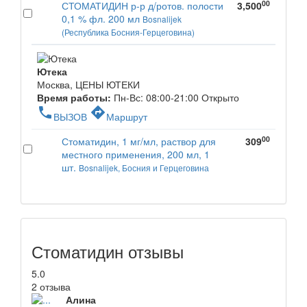
00
СТОМАТИДИН р-р д/ротов. полости
3,500
0,1 % фл. 200 мл
Bosnalijek
(Республика Босния-Герцеговина)
Ютека
Москва, ЦЕНЫ ЮТЕКИ
Время работы:
Пн-Вс: 08:00-21:00
Открыто
phone
directions
ВЫЗОВ
Маршрут
00
Стоматидин, 1 мг/мл, раствор для
309
местного применения, 200 мл, 1
шт.
Bosnalijek, Босния и Герцеговина
Стоматидин отзывы
5.0
2 отзыва
Алина