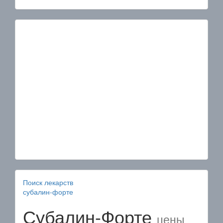
Поиск лекарств
субалин-форте
Субалин-Форте
цены