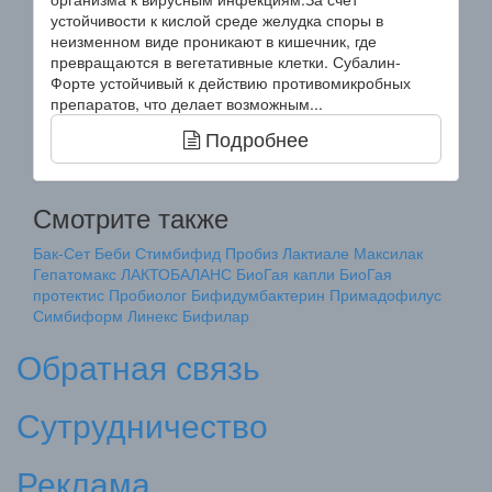
устойчивости к кислой среде желудка споры в
неизменном виде проникают в кишечник, где
превращаются в вегетативные клетки. Субалин-
Форте устойчивый к действию противомикробных
препаратов, что делает возможным...
Подробнее
Смотрите также
Бак-Сет Беби
Стимбифид
Пробиз
Лактиале
Максилак
Гепатомакс
ЛАКТОБАЛАНС
БиоГая капли
БиоГая
протектис
Пробиолог
Бифидумбактерин
Примадофилус
Симбиформ
Линекс
Бифилар
Обратная связь
Сутрудничество
Реклама