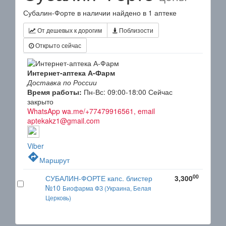
Субалин-Форте в наличии найдено в 1 аптеке
От дешевых к дорогим
Поблизости
Открыто сейчас
Интернет-аптека А-Фарм
Доставка по России
Время работы:
Пн-Вс: 09:00-18:00
Сейчас
закрыто
WhatsApp wa.me/+77479916561, email
aptekakz1@gmail.com
Viber
directions
Маршрут
00
СУБАЛИН-ФОРТЕ капс. блистер
3,300
№10
Биофарма ФЗ (Украина, Белая
Церковь)