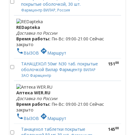
покрытые оболочкой, 30 шт.
Фармцентр ВИЛАР, Россия
REDapteka
Доставка по России
Время работы:
Пн-Вс: 09:00-21:00
Сейчас
закрыто
phone
directions
ВЫЗОВ
Маршрут
00
ТАНАЦЕХОЛ 50мг N30 таб. покрытые
151
оболочкой Вилар Фармцентр
ВИЛАР
ЗАО Фармцентр
Аптека WER.RU
Доставка по России
Время работы:
Пн-Вс: 09:00-21:00
Сейчас
закрыто
phone
directions
ВЫЗОВ
Маршрут
00
Танацехол таблетки покрытые
145
оболочкой 50 мг 30 шт.