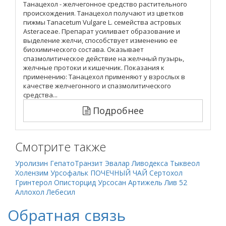
Танацехол - желчегонное средство растительного
происхождения. Танацехол получают из цветков
пижмы Tanacetum Vulgare L. семейства астровых
Asteraceae. Препарат усиливает образование и
выделение желчи, способствует изменению ее
биохимического состава. Оказывает
спазмолитическое действие на желчный пузырь,
желчные протоки и кишечник. Показания к
применению: Танацехол применяют у взрослых в
качестве желчегонного и спазмолитического
средства...
Подробнее
Смотрите также
Уролизин
ГепатоТранзит Эвалар
Ливодекса
Тыквеол
Холензим
Урсофальк
ПОЧЕЧНЫЙ ЧАЙ
Сертохол
Гринтерол
Описторцид
Урсосан
Артижель
Лив 52
Аллохол
Лебесил
Обратная связь