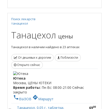
Поиск лекарств
танацехол
Танацехол
цены
Танацехол в наличии найдено в 23 аптеках
От дешевых к дорогим
Поблизости
Открыто сейчас
Ютека
Москва, ЦЕНЫ ЮТЕКИ
Время работы:
Пн-Вс: 08:00-21:00
Сейчас
закрыто
phone
directions
ВЫЗОВ
Маршрут
00
Танацехол, 0.05 г, таблетки,
69