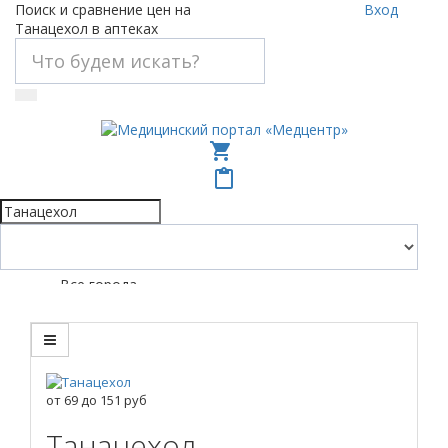
Поиск и сравнение цен на
Вход
Танацехол в аптеках
shopping_cart
content_paste
Все города
от
69
до
151
руб
Танацехол