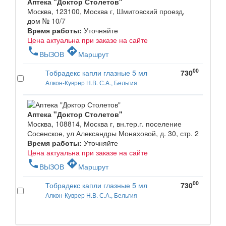
Аптека "Доктор Столетов"
Москва, 123100, Москва г, Шмитовский проезд,
дом № 10/7
Время работы:
Уточняйте
Цена актуальна при заказе на сайте
phone
directions
ВЫЗОВ
Маршрут
00
Тобрадекс капли глазные 5 мл
730
Алкон-Куврер Н.В. С.А., Бельгия
Аптека "Доктор Столетов"
Москва, 108814, Москва г, вн.тер.г. поселение
Сосенское, ул Александры Монаховой, д. 30, стр. 2
Время работы:
Уточняйте
Цена актуальна при заказе на сайте
phone
directions
ВЫЗОВ
Маршрут
00
Тобрадекс капли глазные 5 мл
730
Алкон-Куврер Н.В. С.А., Бельгия