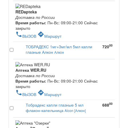
REDapteka
Доставка по России
Время работы:
Пн-Вс: 09:00-21:00
Сейчас
закрыто
phone
directions
ВЫЗОВ
Маршрут
00
ТОБРАДЕКС 1мг+3мг/мл 5мл капли
720
глазные Алкон
Алкон
Аптека WER.RU
Доставка по России
Время работы:
Пн-Вс: 09:00-21:00
Сейчас
закрыто
phone
directions
ВЫЗОВ
Маршрут
00
Тобрадекс капли глазные 5 мл
688
флакон-капельница
Alcon [Алкон]