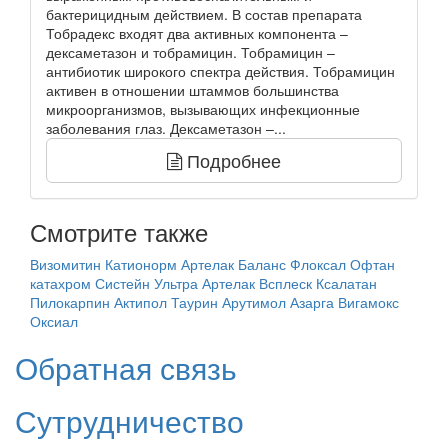
бактерицидным действием. В состав препарата
Тобрадекс входят два активных компонента –
дексаметазон и тобрамицин. Тобрамицин –
антибиотик широкого спектра действия. Тобрамицин
активен в отношении штаммов большинства
микроорганизмов, вызывающих инфекционные
заболевания глаз. Дексаметазон –...
Подробнее
Смотрите также
Визомитин
Катионорм
Артелак Баланс
Флоксал
Офтан
катахром
Систейн Ультра
Артелак Всплеск
Ксалатан
Пилокарпин
Актипол
Таурин
Арутимол
Азарга
Вигамокс
Оксиал
Обратная связь
Сутрудничество