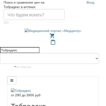
Поиск и сравнение цен на
Вход
Тобрадекс в аптеках
shopping_cart
content_paste
Все города
от
290
до
2600
руб
Тобрадекс