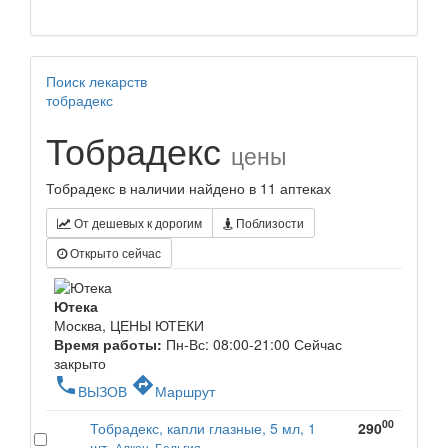
Поиск лекарств
тобрадекс
Тобрадекс
цены
Тобрадекс в наличии найдено в 11 аптеках
От дешевых к дорогим
Поблизости
Открыто сейчас
Ютека
Москва, ЦЕНЫ ЮТЕКИ
Время работы:
Пн-Вс: 08:00-21:00
Сейчас
закрыто
phone
directions
ВЫЗОВ
Маршрут
00
Тобрадекс, капли глазные, 5 мл, 1
290
шт.
Алкон, Бельгия