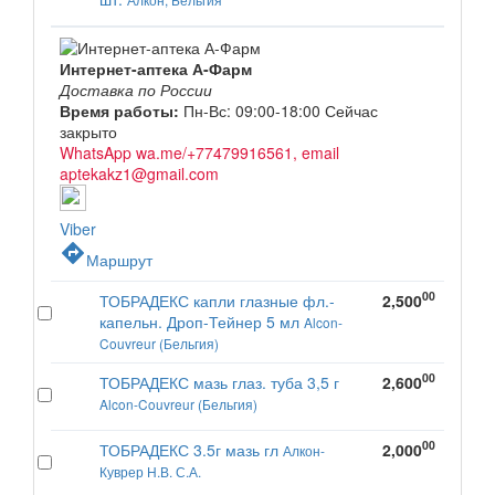
Интернет-аптека А-Фарм
Доставка по России
Время работы:
Пн-Вс: 09:00-18:00
Сейчас
закрыто
WhatsApp wa.me/+77479916561, email
aptekakz1@gmail.com
Viber
directions
Маршрут
00
ТОБРАДЕКС капли глазные фл.-
2,500
капельн. Дроп-Тейнер 5 мл
Alcon-
Couvreur (Бельгия)
00
ТОБРАДЕКС мазь глаз. туба 3,5 г
2,600
Alcon-Couvreur (Бельгия)
00
ТОБРАДЕКС 3.5г мазь гл
2,000
Алкон-
Куврер Н.В. С.А.