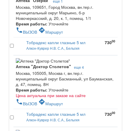
Аптека "Озерки"
еще 1
Москва, 109651, Город Москва, вн.тер.г.
муниципальный округ Марьино, б-р
Новочеркасский, д. 20, к. 1, помещ. 1/1
Время работы:
Уточняйте
phone
directions
ВЫЗОВ
Маршрут
00
Тобрадекс капли глазные 5 мл
730
Алкон-Куврер Н.В. С.А., Бельгия
Аптека "Доктор Столетов"
еще 4
Москва, 105005, Москва г, вн.тер.г.
муниципальный округ Басманный, ул Бауманская,
д. 47, помещ. 8Н
Время работы:
Уточняйте
Цена актуальна при заказе на сайте
phone
directions
ВЫЗОВ
Маршрут
00
Тобрадекс капли глазные 5 мл
730
Алкон-Куврер Н.В. С.А., Бельгия