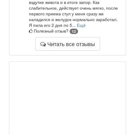
вздутие живота и в итоге запор. Как
слабительное, действует очень мягко, после
первого приема стул у меня сразу же
наладился и желудок нормально заработал.
Я пила его 2 дня по 5...
Ещё
Полезный отзыв?
12
Читать все отзывы