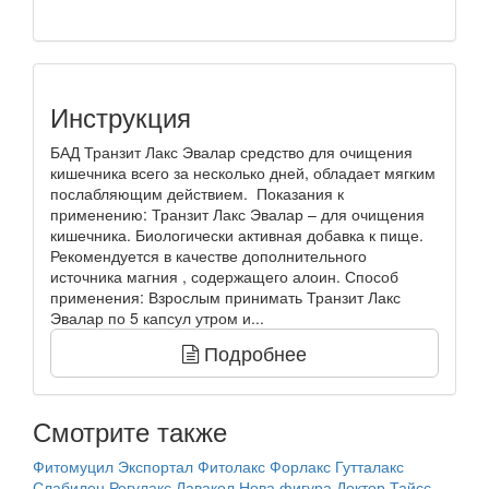
Инструкция
БАД Транзит Лакс Эвалар средство для очищения
кишечника всего за несколько дней, обладает мягким
послабляющим действием. Показания к
применению: Транзит Лакс Эвалар – для очищения
кишечника. Биологически активная добавка к пище.
Рекомендуется в качестве дополнительного
источника магния , содержащего алоин. Способ
применения: Взрослым принимать Транзит Лакс
Эвалар по 5 капсул утром и...
Подробнее
Смотрите также
Фитомуцил
Экспортал
Фитолакс
Форлакс
Гутталакс
Слабилен
Регулакс
Лавакол
Нова фигура Доктор Тайсс