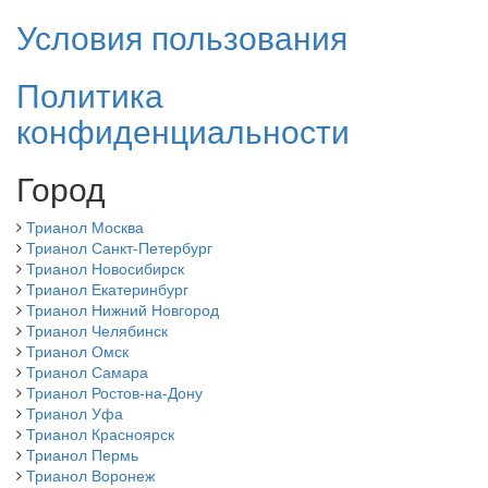
Условия пользования
Политика
конфиденциальности
Город
Трианол Москва
Трианол Санкт-Петербург
Трианол Новосибирск
Трианол Екатеринбург
Трианол Нижний Новгород
Трианол Челябинск
Трианол Омск
Трианол Самара
Трианол Ростов-на-Дону
Трианол Уфа
Трианол Красноярск
Трианол Пермь
Трианол Воронеж