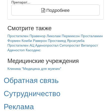
Препарат...
Подробнее
Смотрите также
Простатилен
Правенор
Ликолам
Пермиксон
Просталамин
Формен Комби
Раверон
Простамед
Ярсагумба
Простатилен АЦ
Аденопростал
Ситопростат
Витапрост
Аденостоп
Касодекс
Медицинские учреждения
Клиника "Медицина для мужчин"
Обратная связь
Сутрудничество
Реклама