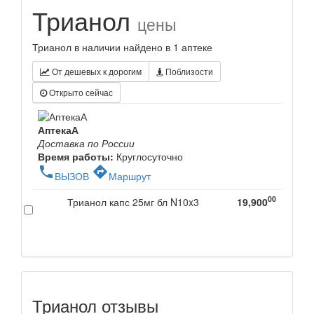
Трианол
цены
Трианол в наличии найдено в 1 аптеке
От дешевых к дорогим
Поблизости
Открыто сейчас
АптекаА
Доставка по России
Время работы:
Круглосуточно
phone
directions
ВЫЗОВ
Маршрут
00
Трианол капс 25мг бл N10x3
19,900
Трианол отзывы