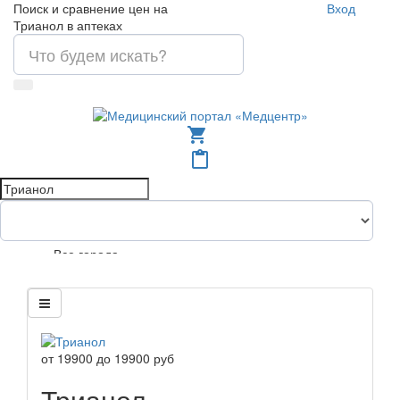
Поиск и сравнение цен на
Вход
Трианол в аптеках
shopping_cart
content_paste
Все города
от
19900
до
19900
руб
Трианол