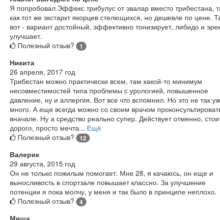
Я попробовал Эффекс трибулус от эвалар вместо трибестана, т
как тот же экстаркт якорцев стелющихся, но дешевле по цене. Т
вот - вариант достойный, эффективно тонизирует, либидо и эр
улучшает.
Полезный отзыв?
1
Никита
26 апреля, 2017 год
Трибестан можно практически всем, там какой-то минимум
несовместимостей типа проблемы с урологией, повышенное
давление, ну и аллергия. Вот все что вспомнил. Но это не так уж
много. А еще всегда можно со своим врачом проконсультироват
вначале. Ну а средство реально супер. Действует отменно, стои
дорого, просто мечта...
Ещё
Полезный отзыв?
12
Валерик
29 августа, 2015 год
Он не только пожилым помогает. Мне 28, я качаюсь, он еще и
выносливость в спортзале повышает классно. За улучшение
потенции я пока молчу, у меня и так было в принципе неплохо.
Полезный отзыв?
4
Миша