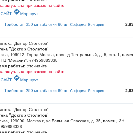
а актуальна при заказе на сайте
c
directions
САЙТ
Маршрут
Трибестан 250 мг таблетки 60 шт
2,8
Софарма, Болгария
тека "Доктор Столетов"
ква, 109012, Город Москва, проезд Театральный, д. 5, стр. 1, поме
 ТЦ "Мегалит"
,
+74959883338
емя работы:
Уточняйте
а актуальна при заказе на сайте
c
directions
САЙТ
Маршрут
Трибестан 250 мг таблетки 60 шт
2,8
Софарма, Болгария
тека "Доктор Столетов"
ква, 129090, Москва г, ул Большая Спасская, д. 35, помещ. 3Н
,
4959883338
емя работы:
Уточняйте