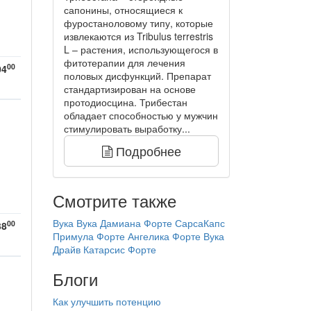
сапонины, относящиеся к
фуростаноловому типу, которые
извлекаются из Tribulus terrestris
L – растения, использующегося в
фитотерапии для лечения
00
04
половых дисфункций. Препарат
стандартизирован на основе
протодиосцина. Трибестан
обладает способностью у мужчин
стимулировать выработку...
Подробнее
Смотрите также
Вука Вука
Дамиана Форте
СарсаКапс
00
38
Примула Форте
Ангелика Форте
Вука
Драйв
Катарсис Форте
Блоги
Как улучшить потенцию