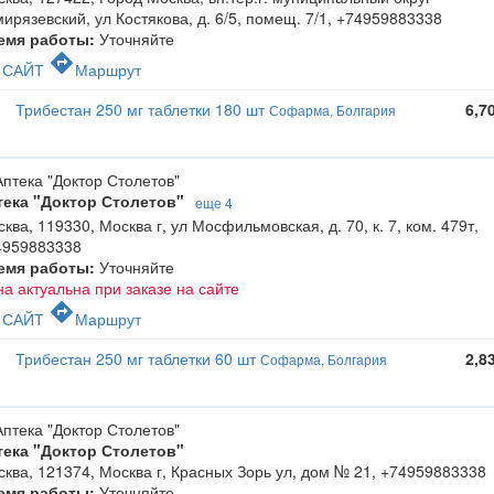
ирязевский, ул Костякова, д. 6/5, помещ. 7/1
,
+74959883338
емя работы:
Уточняйте
c
directions
САЙТ
Маршрут
Трибестан 250 мг таблетки 180 шт
6,7
Софарма, Болгария
тека "Доктор Столетов"
еще 4
ква, 119330, Москва г, ул Мосфильмовская, д. 70, к. 7, ком. 479т
,
4959883338
емя работы:
Уточняйте
а актуальна при заказе на сайте
c
directions
САЙТ
Маршрут
Трибестан 250 мг таблетки 60 шт
2,8
Софарма, Болгария
тека "Доктор Столетов"
ква, 121374, Москва г, Красных Зорь ул, дом № 21
,
+74959883338
емя работы:
Уточняйте