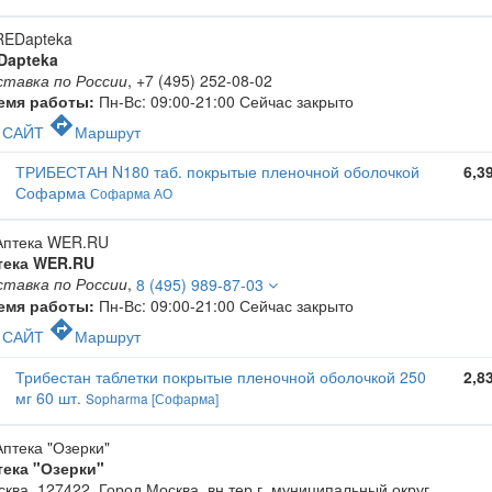
Dapteka
ставка по России
,
+7 (495) 252-08-02
емя работы:
Пн-Вс: 09:00-21:00
Сейчас закрыто
c
directions
САЙТ
Маршрут
ТРИБЕСТАН N180 таб. покрытые пленочной оболочкой
6,3
Софарма
Софарма АО
тека WER.RU
ставка по России
,
8 (495) 989-87-03
емя работы:
Пн-Вс: 09:00-21:00
Сейчас закрыто
c
directions
САЙТ
Маршрут
Трибестан таблетки покрытые пленочной оболочкой 250
2,8
мг 60 шт.
Sopharma [Софарма]
тека "Озерки"
ква, 127422, Город Москва, вн.тер.г. муниципальный округ