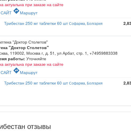
а актуальна при заказе на сайте
c
directions
САЙТ
Маршрут
Трибестан 250 мг таблетки 60 шт
2,8
Софарма, Болгария
тека "Доктор Столетов"
ква, 119002, Москва г, д. 51, ул Арбат, стр. 1
,
+74959883338
емя работы:
Уточняйте
а актуальна при заказе на сайте
c
directions
САЙТ
Маршрут
Трибестан 250 мг таблетки 60 шт
2,8
Софарма, Болгария
ибестан отзывы