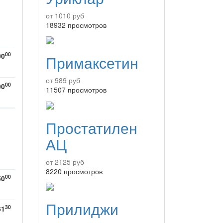
от 1010 руб
18932 просмотров
00
00
Примаксетин
от 989 руб
00
00
11507 просмотров
Простатилен
АЦ
от 2125 руб
8220 просмотров
00
50
Прилиджи
30
61