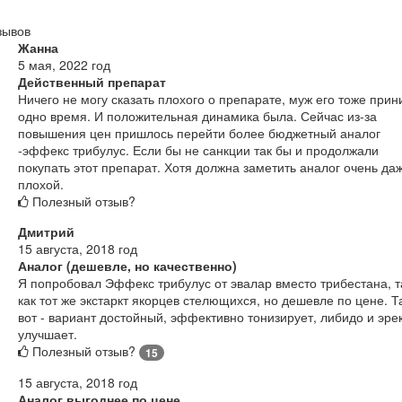
зывов
Жанна
5 мая, 2022 год
Действенный препарат
Ничего не могу сказать плохого о препарате, муж его тоже при
одно время. И положительная динамика была. Сейчас из-за
повышения цен пришлось перейти более бюджетный аналог
-эффекс трибулус. Если бы не санкции так бы и продолжали
покупать этот препарат. Хотя должна заметить аналог очень да
плохой.
Полезный отзыв?
Дмитрий
15 августа, 2018 год
Аналог (дешевле, но качественно)
Я попробовал Эффекс трибулус от эвалар вместо трибестана, т
как тот же экстаркт якорцев стелющихся, но дешевле по цене. Т
вот - вариант достойный, эффективно тонизирует, либидо и эр
улучшает.
Полезный отзыв?
15
15 августа, 2018 год
Аналог выгоднее по цене