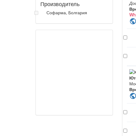
Производитель
До
Вр
Софарма, Болгария
Wh
publi
Ют
Мо
Вр
publi