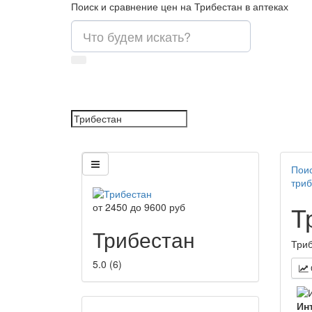
Поиск и сравнение цен на Трибестан в аптеках
Поис
триб
Т
от
2450
до
9600
руб
Трибестан
Триб
5.0
(
6
)
Ин