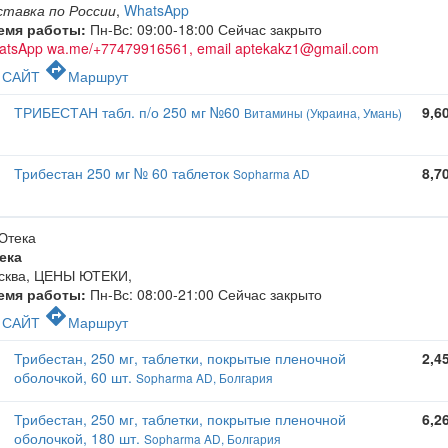
ставка по России
,
WhatsApp
емя работы:
Пн-Вс: 09:00-18:00
Сейчас закрыто
atsApp wa.me/+77479916561, email aptekakz1@gmail.com
c
directions
САЙТ
Маршрут
ТРИБЕСТАН табл. п/о 250 мг №60
9,6
Витамины (Украина, Умань)
Трибестан 250 мг № 60 таблеток
8,7
Sopharma AD
ека
сква, ЦЕНЫ ЮТЕКИ
,
емя работы:
Пн-Вс: 08:00-21:00
Сейчас закрыто
c
directions
САЙТ
Маршрут
Трибестан, 250 мг, таблетки, покрытые пленочной
2,4
оболочкой, 60 шт.
Sopharma AD, Болгария
Трибестан, 250 мг, таблетки, покрытые пленочной
6,2
оболочкой, 180 шт.
Sopharma AD, Болгария