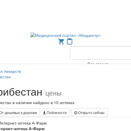
shopping_cart
content_paste
Все города
к лекарств
естан
рибестан
цены
естан в наличии найдено в 10 аптеках
От дешевых к дорогим
Поблизости
Открыто сейчас
тернет-аптека А-Фарм