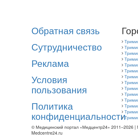
Обратная связь
Гор
Трими
Сутрудничество
Трими
Трими
Трими
Реклама
Трими
Трими
Условия
Трими
Трими
пользования
Тримиг
Трими
Трими
Политика
Трими
Трими
конфиденциальности
Трими
© Медицинский портал «Медцентр24» 2011–2026
|
Medcentre24.ru