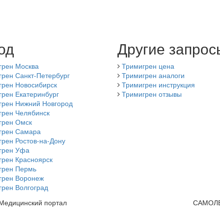
од
Другие запрос
грен Москва
Тримигрен цена
грен Санкт-Петербург
Тримигрен аналоги
грен Новосибирск
Тримигрен инструкция
грен Екатеринбург
Тримигрен отзывы
грен Нижний Новгород
грен Челябинск
грен Омск
грен Самара
рен Ростов-на-Дону
грен Уфа
грен Красноярск
грен Пермь
грен Воронеж
грен Волгоград
 Медицинский портал
САМОЛ