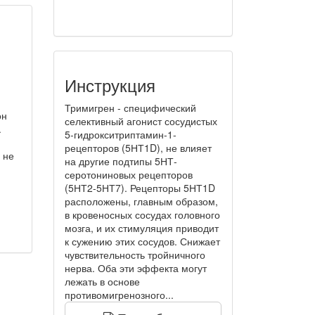
Инструкция
Тримигрен - специфический
он
селективный агонист сосудистых
.
5-гидрокситриптамин-1-
рецепторов (5НТ1D), не влияет
 не
на другие подтипы 5НТ-
серотониновых рецепторов
(5НТ2-5НТ7). Рецепторы 5НТ1D
расположены, главным образом,
в кровеносных сосудах головного
мозга, и их стимуляция приводит
к сужению этих сосудов. Снижает
чувствительность тройничного
нерва. Оба эти эффекта могут
лежать в основе
противомигренозного...