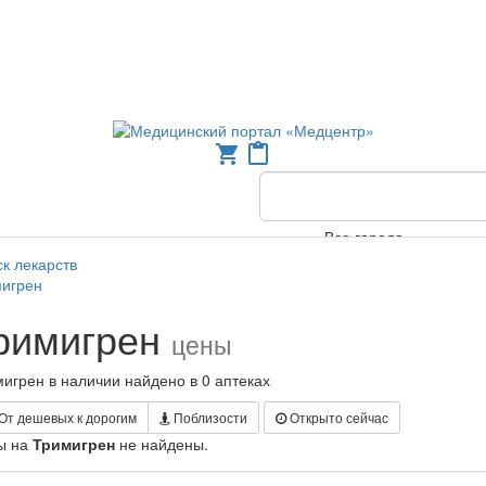
shopping_cart
content_paste
Все города
к лекарств
мигрен
римигрен
цены
игрен в наличии найдено в 0 аптеках
От дешевых к дорогим
Поблизости
Открыто сейчас
ы на
Тримигрен
не найдены.