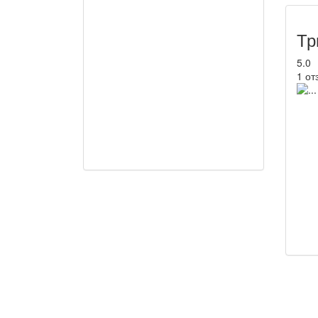
Тр
5.0
1 от