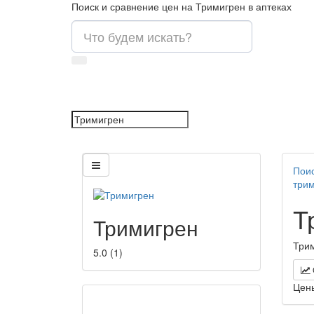
Поиск и сравнение цен на Тримигрен в аптеках
Поис
три
Т
Тримигрен
Трим
5.0
(
1
)
Цен