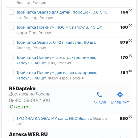
Эвалар, Россия
00
Тройчатка Эвалар для детей, порошок, 3.6 г, 10
164
шт.
Эвалар, Россия
00
Тройчатка Премиум, 400 мг, капсулы, 40 шт.
160
Фарм-Про, Россия
00
Тройчатка Эвалар, 0.42 г, капсулы, 90 шт.
879
Эвалар, Россия
40
Тройчатка Премиум с экстрактом пижмы,
170
капсулы, 40 шт.
ВТФ, Россия
50
Тройчатка Премиум для вашего здоровья,
194
капсулы, 40 шт.
Фарм-Про, Россия
REDapteka
phone
directions
Доставка по России
Пн-Вс: 09:00-21:00
ВЫЗОВ
МАРШРУТ
Открыто
00
ТРОЙЧАТКА ЭВАЛАР капс. N90 Эвалар
Эвалар
880
ЗАО
Аптека WER.RU