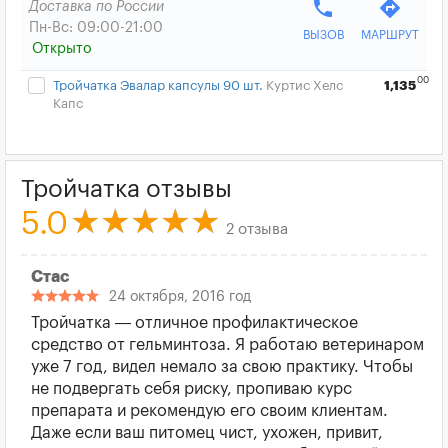
phone
directions
Доставка по России
Пн-Вс: 09:00-21:00
ВЫЗОВ
МАРШРУТ
Открыто
00
Тройчатка Эвалар капсулы 90 шт.
Куртис Хелс
1,135
Капс
Тройчатка отзывы
5.0
2 отзыва
Стас
24 октября, 2016 год
Тройчатка — отличное профилактическое
средство от гельминтоза. Я работаю ветеринаром
уже 7 год, видел немало за свою практику. Чтобы
не подвергать себя риску, пропиваю курс
препарата и рекомендую его своим клиентам.
Даже если ваш питомец чист, ухожен, привит,