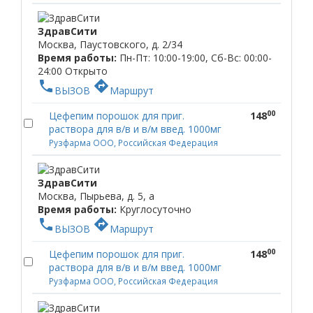
ЗдравСити
Москва, Паустовского, д. 2/34
Время работы:
Пн-Пт: 10:00-19:00, Сб-Вс: 00:00-
24:00
Открыто
phone
directions
ВЫЗОВ
Маршрут
00
Цефепим порошок для приг.
148
раствора для в/в и в/м введ. 1000мг
Рузфарма ООО, Российская Федерация
ЗдравСити
Москва, Пырьева, д. 5, а
Время работы:
Круглосуточно
phone
directions
ВЫЗОВ
Маршрут
00
Цефепим порошок для приг.
148
раствора для в/в и в/м введ. 1000мг
Рузфарма ООО, Российская Федерация