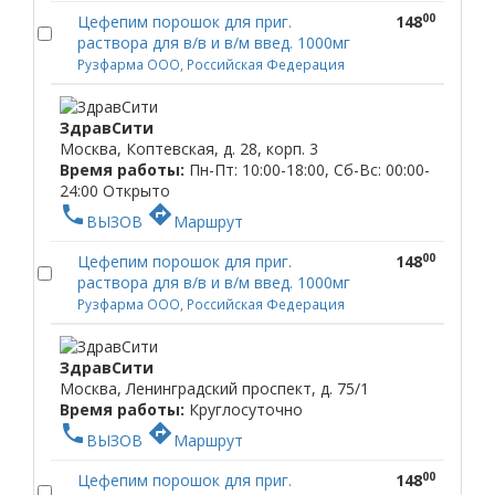
00
Цефепим порошок для приг.
148
раствора для в/в и в/м введ. 1000мг
Рузфарма ООО, Российская Федерация
ЗдравСити
Москва, Коптевская, д. 28, корп. 3
Время работы:
Пн-Пт: 10:00-18:00, Сб-Вс: 00:00-
24:00
Открыто
phone
directions
ВЫЗОВ
Маршрут
00
Цефепим порошок для приг.
148
раствора для в/в и в/м введ. 1000мг
Рузфарма ООО, Российская Федерация
ЗдравСити
Москва, Ленинградский проспект, д. 75/1
Время работы:
Круглосуточно
phone
directions
ВЫЗОВ
Маршрут
00
Цефепим порошок для приг.
148