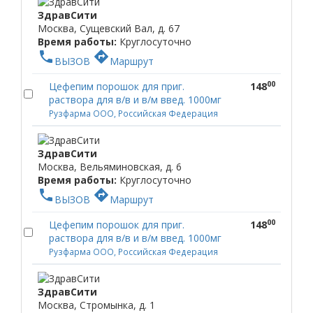
ЗдравСити
Москва, Сущевский Вал, д. 67
Время работы:
Круглосуточно
phone
directions
ВЫЗОВ
Маршрут
00
Цефепим порошок для приг.
148
раствора для в/в и в/м введ. 1000мг
Рузфарма ООО, Российская Федерация
ЗдравСити
Москва, Вельяминовская, д. 6
Время работы:
Круглосуточно
phone
directions
ВЫЗОВ
Маршрут
00
Цефепим порошок для приг.
148
раствора для в/в и в/м введ. 1000мг
Рузфарма ООО, Российская Федерация
ЗдравСити
Москва, Стромынка, д. 1