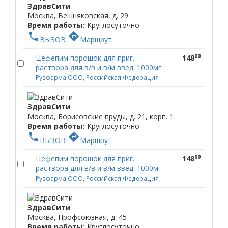
ЗдравСити
Москва, Вешняковская, д. 29
Время работы:
Круглосуточно
phone
directions
ВЫЗОВ
Маршрут
00
Цефепим порошок для приг.
148
раствора для в/в и в/м введ. 1000мг
Рузфарма ООО, Российская Федерация
ЗдравСити
Москва, Борисовские пруды, д. 21, корп. 1
Время работы:
Круглосуточно
phone
directions
ВЫЗОВ
Маршрут
00
Цефепим порошок для приг.
148
раствора для в/в и в/м введ. 1000мг
Рузфарма ООО, Российская Федерация
ЗдравСити
Москва, Профсоюзная, д. 45
Время работы:
Круглосуточно