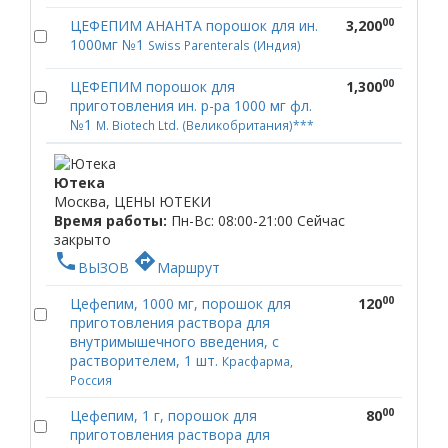
00
ЦЕФЕПИМ АНАНТА порошок для ин.
3,200
1000мг №1
Swiss Parenterals (Индия)
00
ЦЕФЕПИМ порошок для
1,300
приготовления ин. р-ра 1000 мг фл.
№1
M. Biotech Ltd. (Великобритания)***
Ютека
Москва, ЦЕНЫ ЮТЕКИ
Время работы:
Пн-Вс: 08:00-21:00
Сейчас
закрыто
phone
directions
ВЫЗОВ
Маршрут
00
Цефепим, 1000 мг, порошок для
120
приготовления раствора для
внутримышечного введения, с
растворителем, 1 шт.
Красфарма,
Россия
00
Цефепим, 1 г, порошок для
80
приготовления раствора для