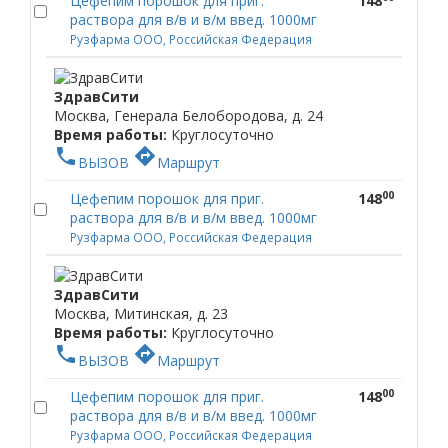
Цефепим порошок для приг.
148
раствора для в/в и в/м введ. 1000мг
Рузфарма ООО, Российская Федерация
ЗдравСити
Москва, Генерала Белобородова, д. 24
Время работы:
Круглосуточно
phone
directions
ВЫЗОВ
Маршрут
00
Цефепим порошок для приг.
148
раствора для в/в и в/м введ. 1000мг
Рузфарма ООО, Российская Федерация
ЗдравСити
Москва, Митинская, д. 23
Время работы:
Круглосуточно
phone
directions
ВЫЗОВ
Маршрут
00
Цефепим порошок для приг.
148
раствора для в/в и в/м введ. 1000мг
Рузфарма ООО, Российская Федерация