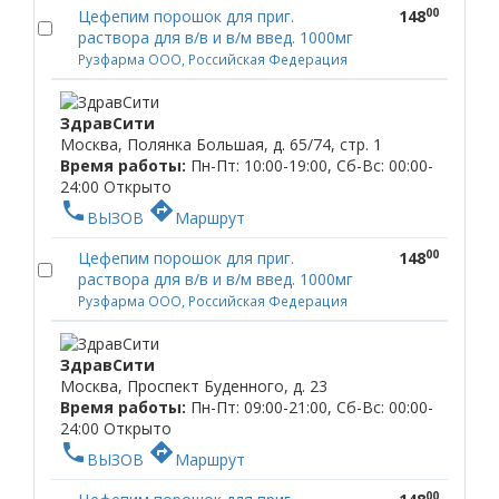
00
Цефепим порошок для приг.
148
раствора для в/в и в/м введ. 1000мг
Рузфарма ООО, Российская Федерация
ЗдравСити
Москва, Полянка Большая, д. 65/74, стр. 1
Время работы:
Пн-Пт: 10:00-19:00, Сб-Вс: 00:00-
24:00
Открыто
phone
directions
ВЫЗОВ
Маршрут
00
Цефепим порошок для приг.
148
раствора для в/в и в/м введ. 1000мг
Рузфарма ООО, Российская Федерация
ЗдравСити
Москва, Проспект Буденного, д. 23
Время работы:
Пн-Пт: 09:00-21:00, Сб-Вс: 00:00-
24:00
Открыто
phone
directions
ВЫЗОВ
Маршрут
00