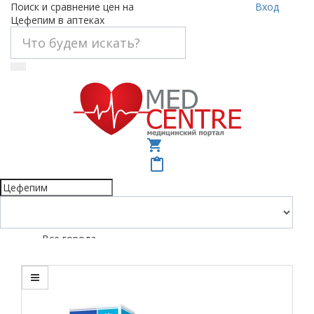
Поиск и сравнение цен на
Вход
Цефепим в аптеках
shopping_cart
content_paste
Все города