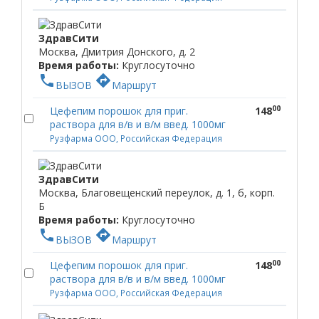
ЗдравСити
Москва, Дмитрия Донского, д. 2
Время работы:
Круглосуточно
phone
directions
ВЫЗОВ
Маршрут
00
Цефепим порошок для приг.
148
раствора для в/в и в/м введ. 1000мг
Рузфарма ООО, Российская Федерация
ЗдравСити
Москва, Благовещенский переулок, д. 1, б, корп.
Б
Время работы:
Круглосуточно
phone
directions
ВЫЗОВ
Маршрут
00
Цефепим порошок для приг.
148
раствора для в/в и в/м введ. 1000мг
Рузфарма ООО, Российская Федерация