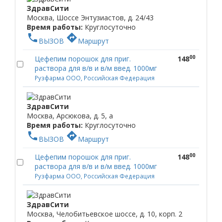
ЗдравСити
Москва, Шоссе Энтузиастов, д. 24/43
Время работы:
Круглосуточно
phone
directions
ВЫЗОВ
Маршрут
00
Цефепим порошок для приг.
148
раствора для в/в и в/м введ. 1000мг
Рузфарма ООО, Российская Федерация
ЗдравСити
Москва, Арсюкова, д. 5, а
Время работы:
Круглосуточно
phone
directions
ВЫЗОВ
Маршрут
00
Цефепим порошок для приг.
148
раствора для в/в и в/м введ. 1000мг
Рузфарма ООО, Российская Федерация
ЗдравСити
Москва, Челобитьевское шоссе, д. 10, корп. 2