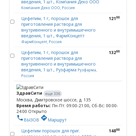
введения, 1 шт., Компания Деко ООО
Компания Деко ООО, Россия
00
Цефепим, 1 г, порошок для
121
приготовления раствора для
внутривенного и внутримышечного
введения, 1 шт., ФармКонцепт
ФармКонцепт, Россия
00
Цефепим, 1 г, порошок для
132
приготовления раствора для
внутривенного и внутримышечного
введения, 1 шт., Рузфарма
Рузфарма,
Россия
ЗдравСити
еще 336
Москва, Дмитровское шоссе, д. 135
Время работы:
Пн-Пт: 09:00-21:00, Сб-Вс: 00:00-
24:00
Открыто
phone
directions
ВЫЗОВ
Маршрут
00
Цефепим порошок для приг.
148