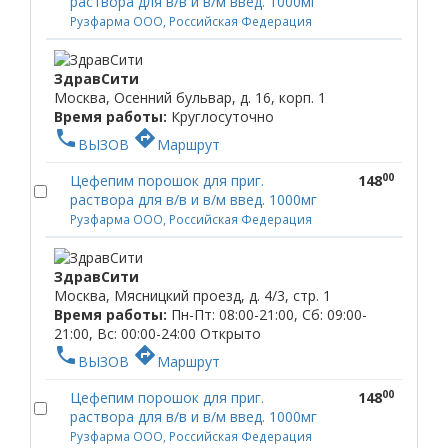
раствора для в/в и в/м введ. 1000мг
Рузфарма ООО, Российская Федерация
ЗдравСити
Москва, Осенний бульвар, д. 16, корп. 1
Время работы:
Круглосуточно
phone
directions
ВЫЗОВ
Маршрут
00
Цефепим порошок для приг.
148
раствора для в/в и в/м введ. 1000мг
Рузфарма ООО, Российская Федерация
ЗдравСити
Москва, Мясницкий проезд, д. 4/3, стр. 1
Время работы:
Пн-Пт: 08:00-21:00, Сб: 09:00-
21:00, Вс: 00:00-24:00
Открыто
phone
directions
ВЫЗОВ
Маршрут
00
Цефепим порошок для приг.
148
раствора для в/в и в/м введ. 1000мг
Рузфарма ООО, Российская Федерация