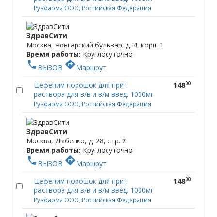
Рузфарма ООО, Российская Федерация
ЗдравСити
Москва, Чонгарский бульвар, д. 4, корп. 1
Время работы:
Круглосуточно
phone
directions
ВЫЗОВ
Маршрут
00
Цефепим порошок для приг.
148
раствора для в/в и в/м введ. 1000мг
Рузфарма ООО, Российская Федерация
ЗдравСити
Москва, Дыбенко, д. 28, стр. 2
Время работы:
Круглосуточно
phone
directions
ВЫЗОВ
Маршрут
00
Цефепим порошок для приг.
148
раствора для в/в и в/м введ. 1000мг
Рузфарма ООО, Российская Федерация