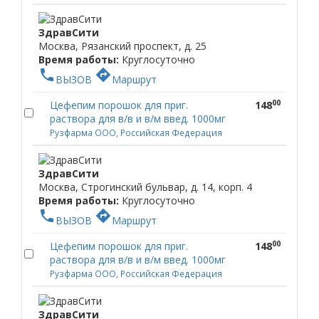
ЗдравСити
Москва, Рязанский проспект, д. 25
Время работы:
Круглосуточно
phone
directions
ВЫЗОВ
Маршрут
00
Цефепим порошок для приг.
148
раствора для в/в и в/м введ. 1000мг
Рузфарма ООО, Российская Федерация
ЗдравСити
Москва, Строгинский бульвар, д. 14, корп. 4
Время работы:
Круглосуточно
phone
directions
ВЫЗОВ
Маршрут
00
Цефепим порошок для приг.
148
раствора для в/в и в/м введ. 1000мг
Рузфарма ООО, Российская Федерация
ЗдравСити