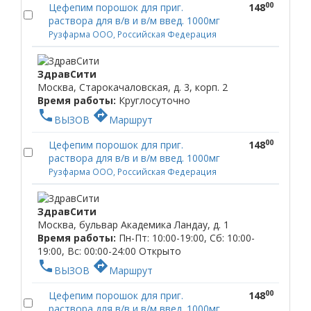
00
Цефепим порошок для приг.
148
раствора для в/в и в/м введ. 1000мг
Рузфарма ООО, Российская Федерация
ЗдравСити
Москва, Старокачаловская, д. 3, корп. 2
Время работы:
Круглосуточно
phone
directions
ВЫЗОВ
Маршрут
00
Цефепим порошок для приг.
148
раствора для в/в и в/м введ. 1000мг
Рузфарма ООО, Российская Федерация
ЗдравСити
Москва, бульвар Академика Ландау, д. 1
Время работы:
Пн-Пт: 10:00-19:00, Сб: 10:00-
19:00, Вс: 00:00-24:00
Открыто
phone
directions
ВЫЗОВ
Маршрут
00
Цефепим порошок для приг.
148
раствора для в/в и в/м введ. 1000мг