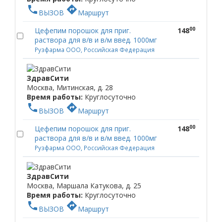
phone
directions
ВЫЗОВ
Маршрут
00
Цефепим порошок для приг.
148
раствора для в/в и в/м введ. 1000мг
Рузфарма ООО, Российская Федерация
ЗдравСити
Москва, Митинская, д. 28
Время работы:
Круглосуточно
phone
directions
ВЫЗОВ
Маршрут
00
Цефепим порошок для приг.
148
раствора для в/в и в/м введ. 1000мг
Рузфарма ООО, Российская Федерация
ЗдравСити
Москва, Маршала Катукова, д. 25
Время работы:
Круглосуточно
phone
directions
ВЫЗОВ
Маршрут