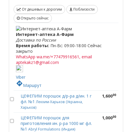
От дешевых к дорогим
Поблизости
Открыто сейчас
Интернет-аптека А-Фарм
Доставка по России
Время работы:
Пн-Вс: 09:00-18:00
Сейчас
закрыто
WhatsApp wa.me/+77479916561, email
aptekakz1@gmail.com
Viber
directions
Маршрут
00
ЦЕФЕПИМ порошок д/р-ра д/ин. 1 г
1,600
фл. №1
Лекхим-Харьков (Украина,
Харьков)
00
ЦЕФЕПИМ порошок для
1,000
приготовления ин. р-ра 1000 мг фл.
№1
Abryl Formulations (Индия)