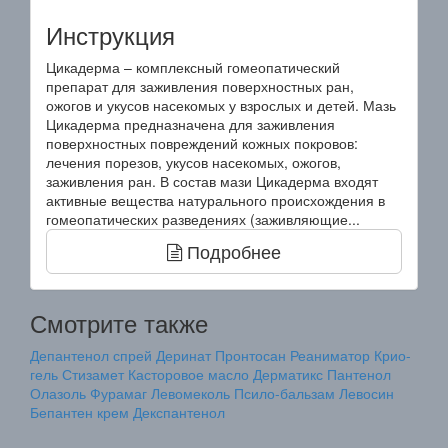
Инструкция
Цикадерма – комплексный гомеопатический
препарат для заживления поверхностных ран,
ожогов и укусов насекомых у взрослых и детей. Мазь
Цикадерма предназначена для заживления
поверхностных повреждений кожных покровов:
лечения порезов, укусов насекомых, ожогов,
заживления ран. В состав мази Цикадерма входят
активные вещества натурального происхождения в
гомеопатических разведениях (заживляющие...
Подробнее
Смотрите также
Депантенол спрей
Деринат
Пронтосан
Реаниматор Крио-
гель
Стизамет
Касторовое масло
Дерматикс
Пантенол
Олазоль
Фурамаг
Левомеколь
Псило-бальзам
Левосин
Бепантен крем
Декспантенол