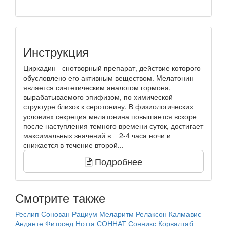
Инструкция
Циркадин - снотворный препарат, действие которого
обусловлено его активным веществом. Мелатонин
является синтетическим аналогом гормона,
вырабатываемого эпифизом, по химической
структуре близок к серотонину. В физиологических
условиях секреция мелатонина повышается вскоре
после наступления темного времени суток, достигает
максимальных значений в 2-4 часа ночи и
снижается в течение второй...
Подробнее
Смотрите также
Реслип
Сонован
Рациум
Меларитм
Релаксон
Калмавис
Анданте
Фитосед
Нотта
СОННАТ
Сонникс
Корвалтаб