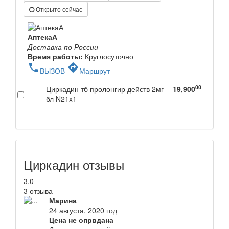
Открыто сейчас
АптекаА
Доставка по России
Время работы:
Круглосуточно
phone
directions
ВЫЗОВ
Маршрут
00
Циркадин тб пролонгир действ 2мг
19,900
бл N21x1
Циркадин отзывы
3.0
3 отзыва
Марина
24 августа, 2020 год
Цена не опрвдана