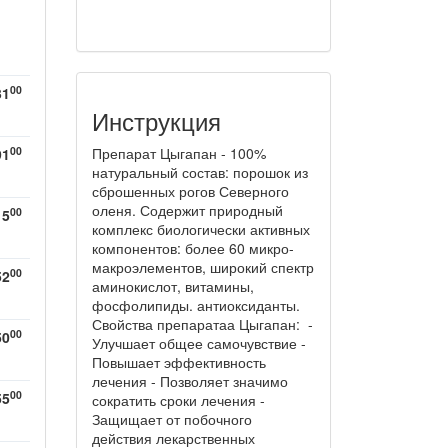
00
31
Инструкция
00
Препарат Цыгапан - 100%
91
натуральный состав: порошок из
сброшенных рогов Северного
оленя. Содержит природный
00
15
комплекс биологически активных
компонентов: более 60 микро-
макроэлементов, широкий спектр
00
52
аминокислот, витамины,
фосфолипиды. антиоксиданты.
Свойства препаратаа Цыгапан: -
00
50
Улучшает общее самочувствие -
Повышает эффективность
лечения - Позволяет значимо
00
55
сократить сроки лечения -
Защищает от побочного
действия лекарственных