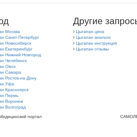
од
Другие запрос
ан Москва
Цыгапан цена
ан Санкт-Петербург
Цыгапан аналоги
ан Новосибирск
Цыгапан инструкция
ан Екатеринбург
Цыгапан отзывы
ан Нижний Новгород
ан Челябинск
ан Омск
ан Самара
н Ростов-на-Дону
ан Уфа
ан Красноярск
ан Пермь
ан Воронеж
ан Волгоград
 Медицинский портал
САМОЛ