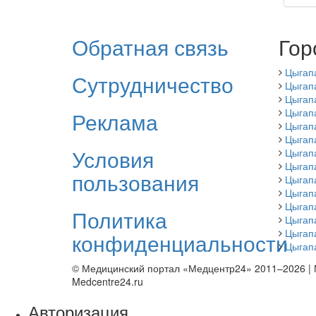
Обратная связь
Гор
Цыгап
Сутрудничество
Цыгап
Цыгап
Цыгап
Реклама
Цыгап
Цыгап
Условия
Цыгап
Цыгап
пользования
Цыгапа
Цыгап
Цыгап
Политика
Цыгап
Цыгап
конфиденциальности
Цыгап
© Медицинский портал «Медцентр24» 2011–2026
|
Medcentre24.ru
Авторизация