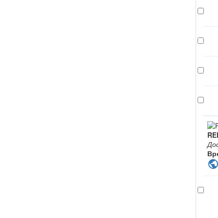
RE
До
Вр
publi