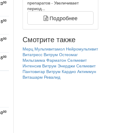
препаратов - Увеличивает
00
23
период...
Подробнее
00
15
Смотрите также
00
55
Мерц
Мультивитамол
Нейромультивит
Витатресс
Витрум Остеомаг
00
45
Мильгамма
Фарматон
Селмевит
Интенсив
Витрум Энерджи
Селмевит
Пантовигар
Витрум Кардио
Актиммун
Виташарм
Ревалид
00
40