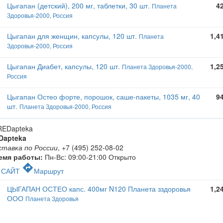
Цыгапан (детский), 200 мг, таблетки, 30 шт.
4
Планета
Здоровья-2000, Россия
Цыгапан для женщин, капсулы, 120 шт.
1,4
Планета
Здоровья-2000, Россия
Цыгапан Диабет, капсулы, 120 шт.
1,2
Планета Здоровья-2000,
Россия
Цыгапан Остео форте, порошок, саше-пакеты, 1035 мг, 40
9
шт.
Планета Здоровья-2000, Россия
Dapteka
ставка по России
,
+7 (495) 252-08-02
емя работы:
Пн-Вс: 09:00-21:00
Открыто
c
directions
САЙТ
Маршрут
ЦЫГАПАН ОСТЕО капс. 400мг N120 Планета зздоровья
1,2
ООО
Планета Здоровья