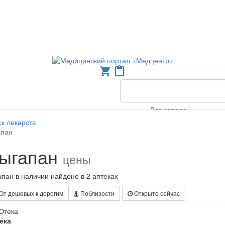
shopping_cart
content_paste
Все города
к лекарств
апан
ыгапан
цены
пан в наличии найдено в 2 аптеках
От дешевых к дорогим
Поблизости
Открыто сейчас
ека