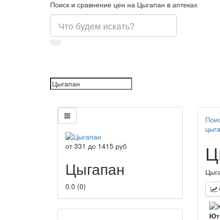
Поиск и сравнение цен на Цыгапан в аптеках
Поис
цыг
Ц
от
331
до
1415
руб
Цыгапан
Цыга
0.0
(
0
)
Ют