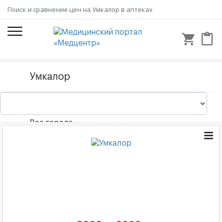
Поиск и сравнение цен на Умкалор в аптеках
shopping_cart
content_paste
Все города