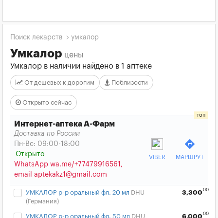
Поиск лекарств
умкалор
Умкалор
цены
Умкалор в наличии найдено в 1 аптеке
От дешевых к дорогим
Поблизости
Открыто сейчас
Интернет-аптека А-Фарм
Доставка по России
directions
Пн-Вс: 09:00-18:00
Открыто
VIBER
МАРШРУТ
WhatsApp wa.me/+77479916561,
email aptekakz1@gmail.com
00
УМКАЛОР р-р оральный фл. 20 мл
DHU
3,300
(Германия)
00
УМКАЛОР р-р оральный фл. 50 мл
DHU
6,000