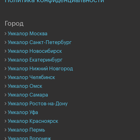
Политика конфиденциальности
Город
Умкалор Москва
Умкалор Санкт-Петербург
Умкалор Новосибирск
Умкалор Екатеринбург
Умкалор Нижний Новгород
Умкалор Челябинск
Умкалор Омск
Умкалор Самара
Умкалор Ростов-на-Дону
Умкалор Уфа
Умкалор Красноярск
Умкалор Пермь
Умкалор Воронеж