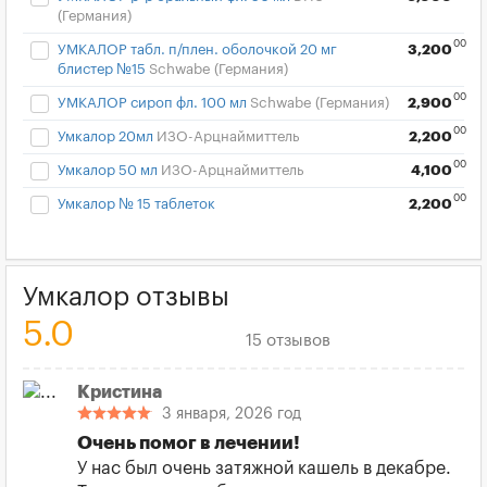
(Германия)
00
УМКАЛОР табл. п/плен. оболочкой 20 мг
3,200
блистер №15
Schwabe (Германия)
00
УМКАЛОР сироп фл. 100 мл
Schwabe (Германия)
2,900
00
Умкалор 20мл
ИЗО-Арцнаймиттель
2,200
00
Умкалор 50 мл
ИЗО-Арцнаймиттель
4,100
00
Умкалор № 15 таблеток
2,200
Умкалор отзывы
5.0
15 отзывов
Кристина
3 января, 2026 год
Очень помог в лечении!
У нас был очень затяжной кашель в декабре.