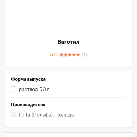
Ваготил
5.0
(
1
)
Форма выпуска
раствор 50 г
Производитель
Polfa (Польфа), Польша