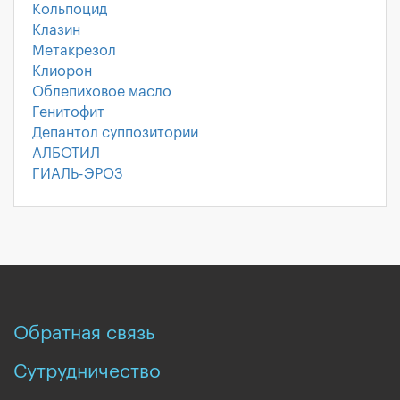
Кольпоцид
Клазин
Метакрезол
Клиорон
Облепиховое масло
Генитофит
Депантол суппозитории
АЛБОТИЛ
ГИАЛЬ-ЭРОЗ
Обратная связь
Сутрудничество