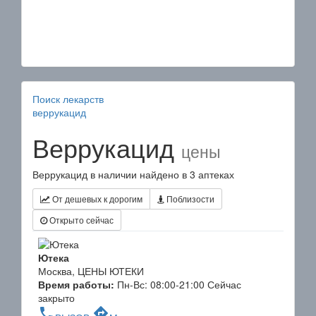
Поиск лекарств
веррукацид
Веррукацид
цены
Веррукацид в наличии найдено в 3 аптеках
От дешевых к дорогим
Поблизости
Открыто сейчас
Ютека
Москва, ЦЕНЫ ЮТЕКИ
Время работы:
Пн-Вс: 08:00-21:00
Сейчас
закрыто
phone
directions