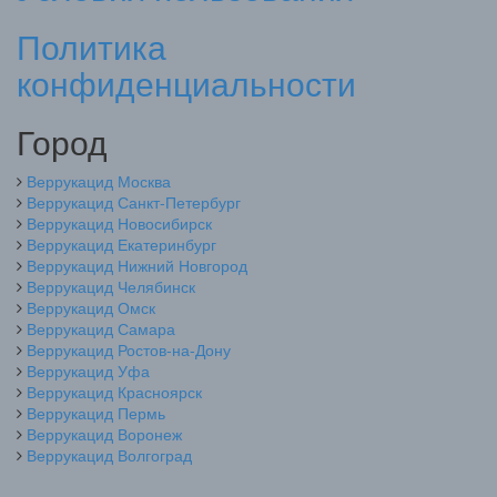
Политика
конфиденциальности
Город
Веррукацид Москва
Веррукацид Санкт-Петербург
Веррукацид Новосибирск
Веррукацид Екатеринбург
Веррукацид Нижний Новгород
Веррукацид Челябинск
Веррукацид Омск
Веррукацид Самара
Веррукацид Ростов-на-Дону
Веррукацид Уфа
Веррукацид Красноярск
Веррукацид Пермь
Веррукацид Воронеж
Веррукацид Волгоград