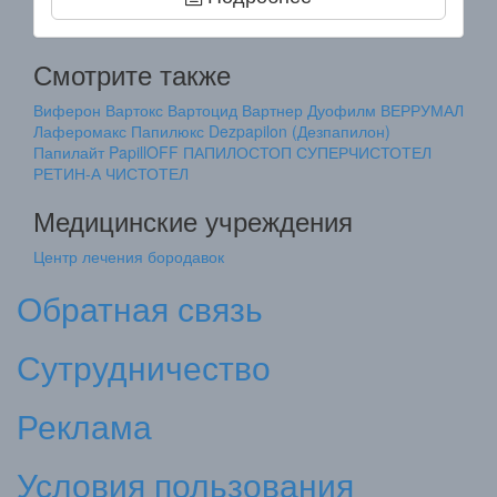
Смотрите также
Виферон
Вартокс
Вартоцид
Вартнер
Дуофилм
ВЕРРУМАЛ
Лаферомакс
Папилюкс
Dezpapilon (Дезпапилон)
Папилайт
PapillOFF
ПАПИЛОСТОП
СУПЕРЧИСТОТЕЛ
РЕТИН-А
ЧИСТОТЕЛ
Медицинские учреждения
Центр лечения бородавок
Обратная связь
Сутрудничество
Реклама
Условия пользования