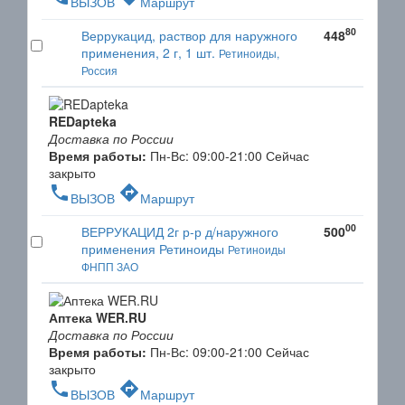
ВЫЗОВ
Маршрут
80
Веррукацид, раствор для наружного
448
применения, 2 г, 1 шт.
Ретиноиды,
Россия
REDapteka
Доставка по России
Время работы:
Пн-Вс: 09:00-21:00
Сейчас
закрыто
phone
directions
ВЫЗОВ
Маршрут
00
ВЕРРУКАЦИД 2г р-р д/наружного
500
применения Ретиноиды
Ретиноиды
ФНПП ЗАО
Аптека WER.RU
Доставка по России
Время работы:
Пн-Вс: 09:00-21:00
Сейчас
закрыто
phone
directions
ВЫЗОВ
Маршрут