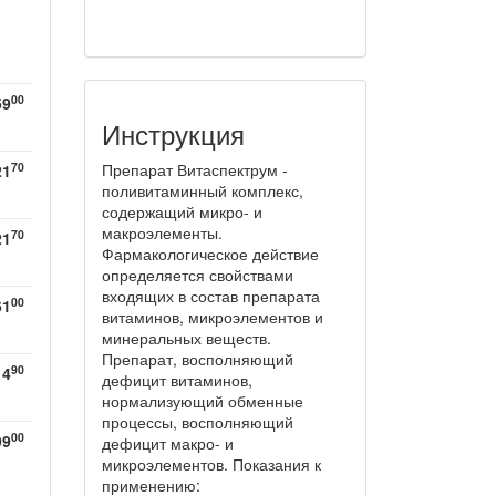
00
59
Инструкция
70
Препарат Витаспектрум -
21
поливитаминный комплекс,
содержащий микро- и
макроэлементы.
70
21
Фармакологическое действие
определяется свойствами
входящих в состав препарата
00
61
витаминов, микроэлементов и
минеральных веществ.
Препарат, восполняющий
90
14
дефицит витаминов,
нормализующий обменные
процессы, восполняющий
00
99
дефицит макро- и
микроэлементов. Показания к
применению: