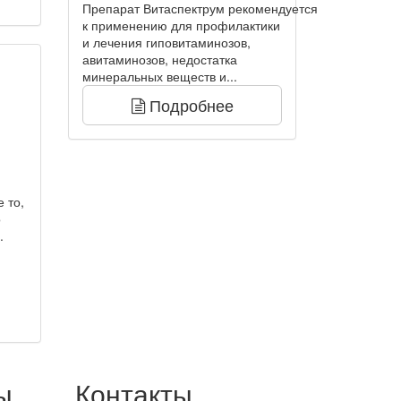
Препарат Витаспектрум рекомендуется
к применению для профилактики
и лечения гиповитаминозов,
авитаминозов, недостатка
минеральных веществ и...
Подробнее
 то,
о
.
ы
Контакты