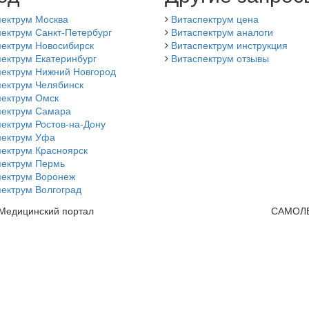
пектрум Москва
Витаспектрум цена
ектрум Санкт-Петербург
Витаспектрум аналоги
пектрум Новосибирск
Витаспектрум инструкция
ектрум Екатеринбург
Витаспектрум отзывы
пектрум Нижний Новгород
пектрум Челябинск
пектрум Омск
пектрум Самара
ектрум Ростов-на-Дону
пектрум Уфа
пектрум Красноярск
пектрум Пермь
пектрум Воронеж
ектрум Волгоград
 Медицинский портал
САМОЛ