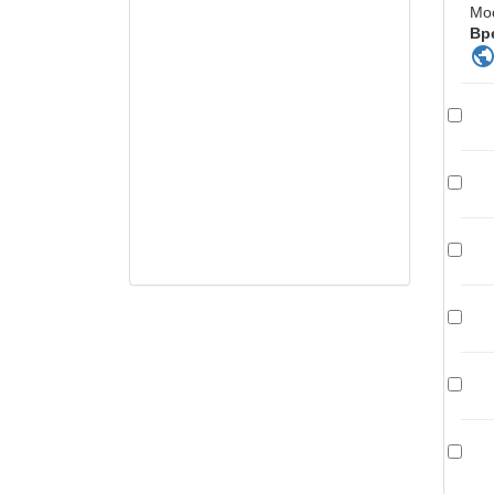
Мо
Вр
publi