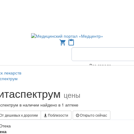
shopping_cart
content_paste
Все города
к лекарств
спектрум
итаспектрум
цены
спектрум в наличии найдено в 1 аптеке
От дешевых к дорогим
Поблизости
Открыто сейчас
ека