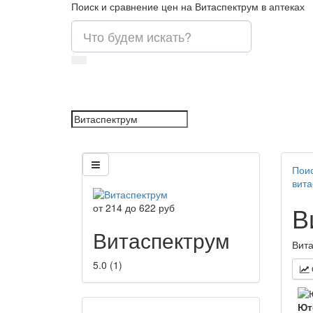
Поиск и сравнение цен на Витаспектрум в аптеках
Поис
вита
В
от
214
до
622
руб
Витаспектрум
Вита
5.0
(
1
)
Ют