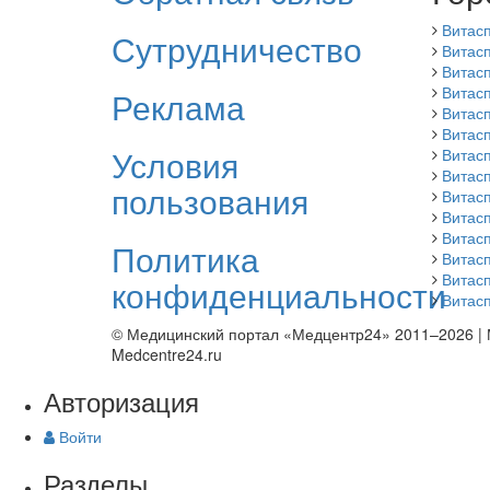
Витас
Сутрудничество
Витасп
Витас
Витасп
Реклама
Витас
Витас
Условия
Витас
Витас
пользования
Витасп
Витас
Витас
Политика
Витас
Витас
конфиденциальности
Витасп
© Медицинский портал «Медцентр24» 2011–2026
|
Medcentre24.ru
Авторизация
Войти
Разделы