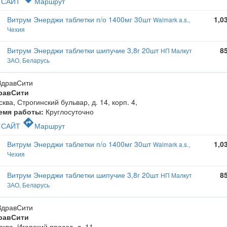
САЙТ
Маршрут
Витрум Энерджи таблетки п/о 1400мг 30шт
1,0
Walmark a.s.,
Чехия
Витрум Энерджи таблетки шипучие 3,8г 20шт
8
НП Малкут
ЗАО, Беларусь
равСити
ква, Строгинский бульвар, д. 14, корп. 4
,
емя работы:
Круглосуточно
c
directions
САЙТ
Маршрут
Витрум Энерджи таблетки п/о 1400мг 30шт
1,0
Walmark a.s.,
Чехия
Витрум Энерджи таблетки шипучие 3,8г 20шт
8
НП Малкут
ЗАО, Беларусь
равСити
ква, Игарский проезд, д. 11
,