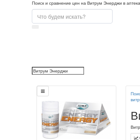
Поиск и сравнение цен на Витрум Энерджи в аптек
Поис
вит
В
Витр