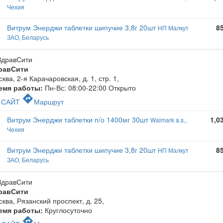
Чехия
Витрум Энерджи таблетки шипучие 3,8г 20шт
8
НП Малкут
ЗАО, Беларусь
равСити
ква, 2-я Карачаровская, д. 1, стр. 1
,
емя работы:
Пн-Вс: 08:00-22:00
Открыто
c
directions
САЙТ
Маршрут
Витрум Энерджи таблетки п/о 1400мг 30шт
1,0
Walmark a.s.,
Чехия
Витрум Энерджи таблетки шипучие 3,8г 20шт
8
НП Малкут
ЗАО, Беларусь
равСити
ква, Рязанский проспект, д. 25
,
емя работы:
Круглосуточно
c
directions