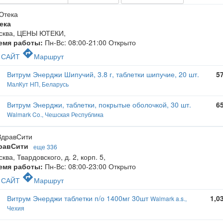
ека
сква, ЦЕНЫ ЮТЕКИ
,
емя работы:
Пн-Вс: 08:00-21:00
Открыто
c
directions
САЙТ
Маршрут
Витрум Энерджи Шипучий, 3.8 г, таблетки шипучие, 20 шт.
5
МалКут НП, Беларусь
Витрум Энерджи, таблетки, покрытые оболочкой, 30 шт.
6
Walmark Co., Чешская Республика
равСити
еще 336
ква, Твардовского, д. 2, корп. 5
,
емя работы:
Пн-Вс: 08:00-23:00
Открыто
c
directions
САЙТ
Маршрут
Витрум Энерджи таблетки п/о 1400мг 30шт
1,0
Walmark a.s.,
Чехия