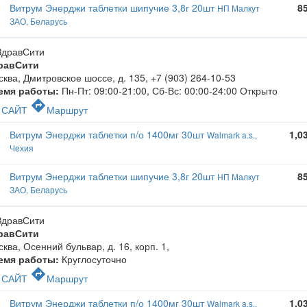
Витрум Энерджи таблетки шипучие 3,8г 20шт
8
НП Малкут
ЗАО, Беларусь
равСити
ква, Дмитровское шоссе, д. 135
,
+7 (903) 264-10-53
емя работы:
Пн-Пт: 09:00-21:00, Сб-Вс: 00:00-24:00
Открыто
c
directions
САЙТ
Маршрут
Витрум Энерджи таблетки п/о 1400мг 30шт
1,0
Walmark a.s.,
Чехия
Витрум Энерджи таблетки шипучие 3,8г 20шт
8
НП Малкут
ЗАО, Беларусь
равСити
ква, Осенний бульвар, д. 16, корп. 1
,
емя работы:
Круглосуточно
c
directions
САЙТ
Маршрут
Витрум Энерджи таблетки п/о 1400мг 30шт
1,0
Walmark a.s.,