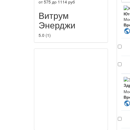
от
575
до
1114
руб
Витрум
Ют
Мо
Энерджи
Вр
publi
5.0
(
1
)
Зд
Мос
Вр
publi