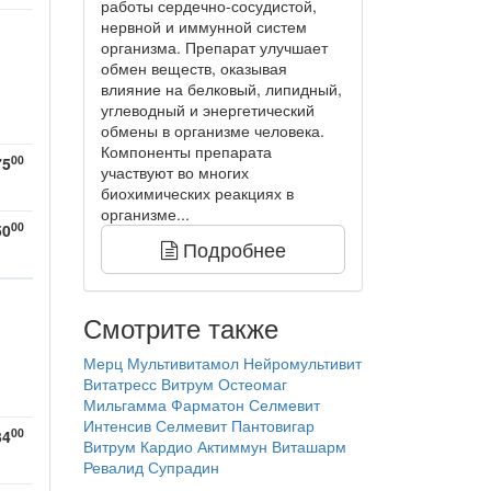
работы сердечно-сосудистой,
нервной и иммунной систем
организма. Препарат улучшает
обмен веществ, оказывая
влияние на белковый, липидный,
углеводный и энергетический
обмены в организме человека.
Компоненты препарата
00
75
участвуют во многих
биохимических реакциях в
организме...
00
50
Подробнее
Смотрите также
Мерц
Мультивитамол
Нейромультивит
Витатресс
Витрум Остеомаг
Мильгамма
Фарматон
Селмевит
Интенсив
Селмевит
Пантовигар
00
34
Витрум Кардио
Актиммун
Виташарм
Ревалид
Супрадин