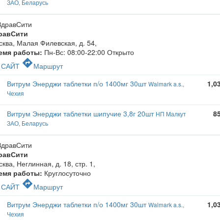
ЗАО, Беларусь
равСити
ква, Малая Филевская, д. 54
,
емя работы:
Пн-Вс: 08:00-22:00
Открыто
c
directions
САЙТ
Маршрут
Витрум Энерджи таблетки п/о 1400мг 30шт
1,0
Walmark a.s.,
Чехия
Витрум Энерджи таблетки шипучие 3,8г 20шт
8
НП Малкут
ЗАО, Беларусь
равСити
ква, Неглинная, д. 18, стр. 1
,
емя работы:
Круглосуточно
c
directions
САЙТ
Маршрут
Витрум Энерджи таблетки п/о 1400мг 30шт
1,0
Walmark a.s.,
Чехия