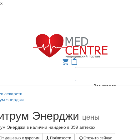
ах
shopping_cart
content_paste
Все города
к лекарств
рум энерджи
итрум Энерджи
цены
ум Энерджи в наличии найдено в 359 аптеках
От дешевых к дорогим
Поблизости
Открыто сейчас