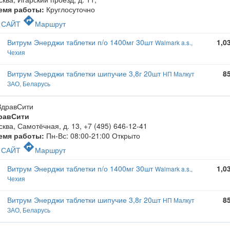
емя работы:
Круглосуточно
c
directions
САЙТ
Маршрут
Витрум Энерджи таблетки п/о 1400мг 30шт
1,0
Walmark a.s.,
Чехия
Витрум Энерджи таблетки шипучие 3,8г 20шт
8
НП Малкут
ЗАО, Беларусь
равСити
ква, Самотёчная, д. 13
,
+7 (495) 646-12-41
емя работы:
Пн-Вс: 08:00-21:00
Открыто
c
directions
САЙТ
Маршрут
Витрум Энерджи таблетки п/о 1400мг 30шт
1,0
Walmark a.s.,
Чехия
Витрум Энерджи таблетки шипучие 3,8г 20шт
8
НП Малкут
ЗАО, Беларусь