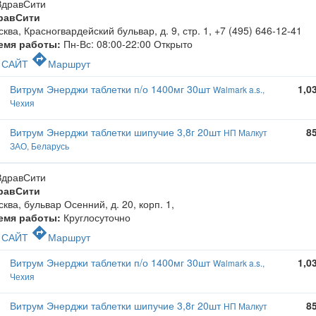
равСити
ква, Красногвардейский бульвар, д. 9, стр. 1
,
+7 (495) 646-12-41
емя работы:
Пн-Вс: 08:00-22:00
Открыто
c
directions
САЙТ
Маршрут
Витрум Энерджи таблетки п/о 1400мг 30шт
1,0
Walmark a.s.,
Чехия
Витрум Энерджи таблетки шипучие 3,8г 20шт
8
НП Малкут
ЗАО, Беларусь
равСити
ква, бульвар Осенний, д. 20, корп. 1
,
емя работы:
Круглосуточно
c
directions
САЙТ
Маршрут
Витрум Энерджи таблетки п/о 1400мг 30шт
1,0
Walmark a.s.,
Чехия
Витрум Энерджи таблетки шипучие 3,8г 20шт
8
НП Малкут