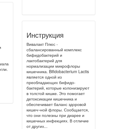
Инструкция
Вивалакт Плюс -
и
сбалансированный комплекс
бифидобактерий и
лактобактерий для
имала
нормализации микрофлоры
гли.
кишечника. Bifidobacterium Lactis
является одной из
преобладающих бифидо-
бактерий, которые колонизируют
в толстой кишке. Это помогает
детоксикации кишечника и
обеспечивает баланс здоровой
кишеч¬ной флоры. Сообщается,
что они полезны при диарее и
кишечных инфекциях. В отличие
от других...