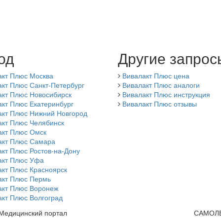
од
Другие запрос
акт Плюс Москва
Вивалакт Плюс цена
кт Плюс Санкт-Петербург
Вивалакт Плюс аналоги
акт Плюс Новосибирск
Вивалакт Плюс инструкция
акт Плюс Екатеринбург
Вивалакт Плюс отзывы
акт Плюс Нижний Новгород
акт Плюс Челябинск
акт Плюс Омск
акт Плюс Самара
кт Плюс Ростов-на-Дону
акт Плюс Уфа
акт Плюс Красноярск
акт Плюс Пермь
акт Плюс Воронеж
акт Плюс Волгоград
 Медицинский портал
САМОЛ