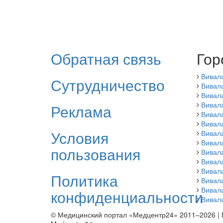
Обратная связь
Гор
Вивал
Сутрудничество
Вивала
Вивал
Вивал
Реклама
Вивал
Вивал
Условия
Вивал
Вивал
пользования
Вивала
Вивал
Вивал
Политика
Вивал
Вивал
конфиденциальности
Вивал
© Медицинский портал «Медцентр24» 2011–2026
|