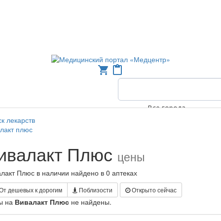
shopping_cart
content_paste
Все города
к лекарств
лакт плюс
ивалакт Плюс
цены
лакт Плюс в наличии найдено в 0 аптеках
От дешевых к дорогим
Поблизости
Открыто сейчас
ы на
Вивалакт Плюс
не найдены.