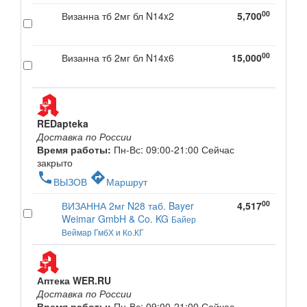
00
Визанна тб 2мг бл N14x2
5,700
00
Визанна тб 2мг бл N14x6
15,000
REDapteka
Доставка по России
Время работы:
Пн-Вс: 09:00-21:00
Сейчас
закрыто
phone
directions
ВЫЗОВ
Маршрут
00
ВИЗАННА 2мг N28 таб. Bayer
4,517
Weimar GmbH & Co. KG
Байер
Веймар ГмбХ и Ко.КГ
Аптека WER.RU
Доставка по России
Время работы:
Пн-Вс: 09:00-21:00
Сейчас