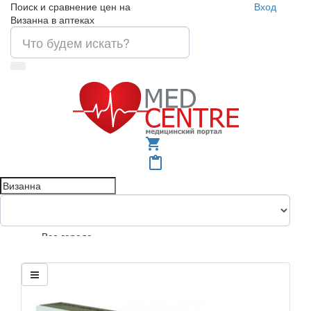
Поиск и сравнение цен на
Вход
Визанна в аптеках
shopping_cart
content_paste
Все города