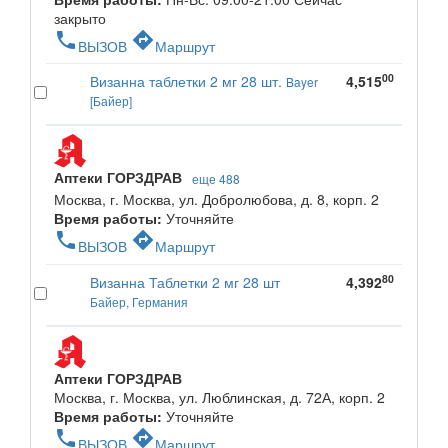
закрыто
phone
directions
ВЫЗОВ
Маршрут
00
Визанна таблетки 2 мг 28 шт.
4,515
Bayer
[Байер]
Аптеки ГОРЗДРАВ
еще 488
Москва, г. Москва, ул. Добролюбова, д. 8, корп. 2
Время работы:
Уточняйте
phone
directions
ВЫЗОВ
Маршрут
80
Визанна Таблетки 2 мг 28 шт
4,392
Байер, Германия
Аптеки ГОРЗДРАВ
Москва, г. Москва, ул. Люблинская, д. 72А, корп. 2
Время работы:
Уточняйте
phone
directions
ВЫЗОВ
Маршрут