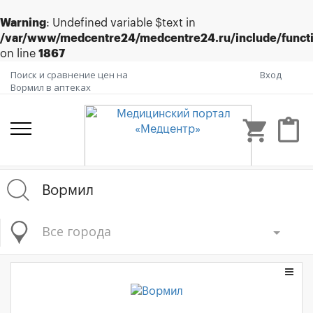
Warning
: Undefined variable $text in
/var/www/medcentre24/medcentre24.ru/include/funct
on line
1867
Поиск и сравнение цен на
Вход
Вормил в аптеках
shopping_cart
content_paste
Все города