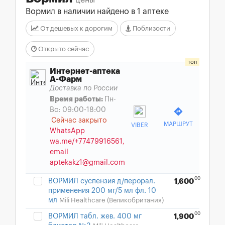
цены
Вормил в наличии найдено в 1 аптеке
От дешевых к дорогим
Поблизости
Открыто сейчас
Интернет-аптека
А-Фарм
Доставка по России
Время работы:
Пн-
Вс: 09:00-18:00
directions
Сейчас закрыто
МАРШРУТ
VIBER
WhatsApp
wa.me/+77479916561,
email
aptekakz1@gmail.com
00
ВОРМИЛ суспензия д/перорал.
1,600
применения 200 мг/5 мл фл. 10
мл
Mili Healthcare (Великобритания)
00
ВОРМИЛ табл. жев. 400 мг
1,900