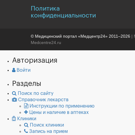
Политика
конфиденциальности
© Медицинский портал «Медцентр24» 2011–2026
| 
Medcentre24.ru
Авторизация
Войти
Разделы
Поиск по сайту
Справочник лекарств
Инструкции по применению
Цены и наличие в аптеках
Клиники
Поиск клиники
Запись на прием