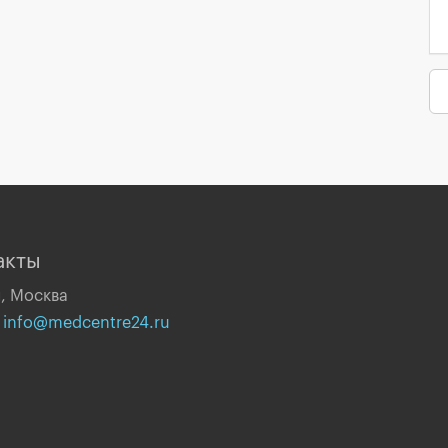
акты
, Москва
:
info@medcentre24.ru