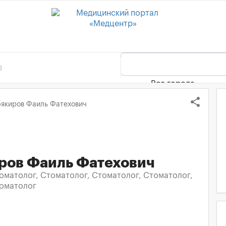
Все города
share
якиров Фаиль Фатехович
ров Фаиль Фатехович
оматолог, Стоматолог, Стоматолог, Стоматолог,
томатолог