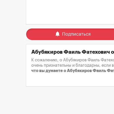
notifications
Подписаться
Абубякиров Фаиль Фатехович 
К сожалению, о Абубякиров Фаиль Фатехо
очень признательны и благодарны, если 
что вы думаете о Абубякиров Фаиль Фа