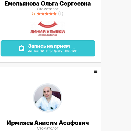
Емельянова Ольга Сергеевна
Стоматолог
5
(1)
Запись на прием
assignment
заполнить форму онлайн
Ирмияев Анисим Асафович
Стоматолог