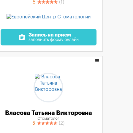
5
(1)
Запись на прием
assignment
заполнить форму онлайн
Власова Татьяна Викторовна
Стоматолог
5
(2)