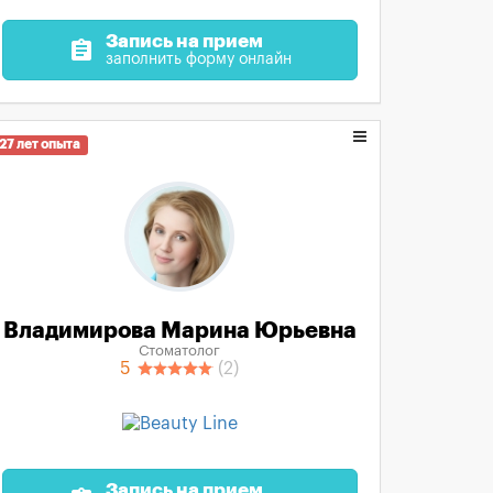
Запись на прием
assignment
заполнить форму онлайн
27 лет опыта
Владимирова Марина Юрьевна
Стоматолог
5
(2)
Запись на прием