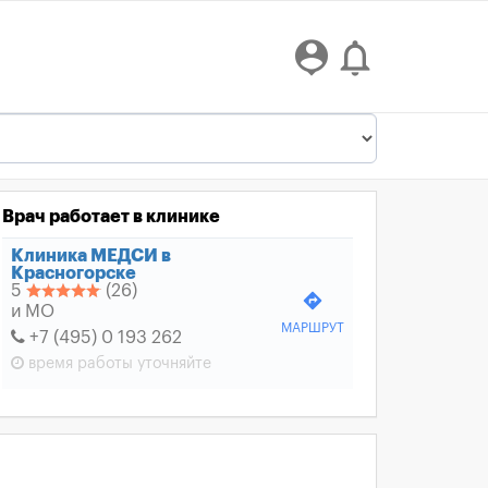
person_pin
notifications_none
Врач работает в клинике
Клиника МЕДСИ в
Красногорске
5
(26)
directions
и МО
МАРШРУТ
+7 (495) 0 193 262
время работы
уточняйте