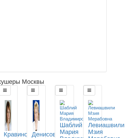
кушеры Москвы
Шаблий
Левиашвили
Мария
Мзия
Кравинская
Денисова