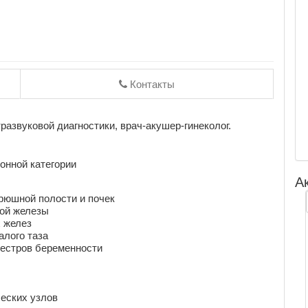
Контакты
развуковой диагностики, врач-акушер-гинеколог.
онной категории
А
рюшной полости и почек
ой железы
 желез
алого таза
местров беременности
еских узлов