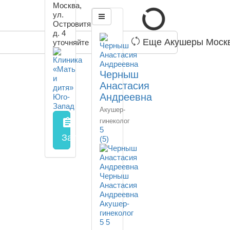
Москва,
ул.
Островитянова,
д. 4
Еще Акушеры Моск
уточняйте
Черныш
Анастасия
Андреевна
Акушер-
assignment
гинеколог
5
Запись на прием
заполнить форму онл
(5)
Черныш
Анастасия
Андреевна
Акушер-
гинеколог
5
5