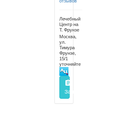
отзывов
Лечебный
Центр на
Т. Фрунзе
Москва,
ул.
Тимура
Фрунзе,
15/1
уточняйте
assignment
Запись на прием
заполнить