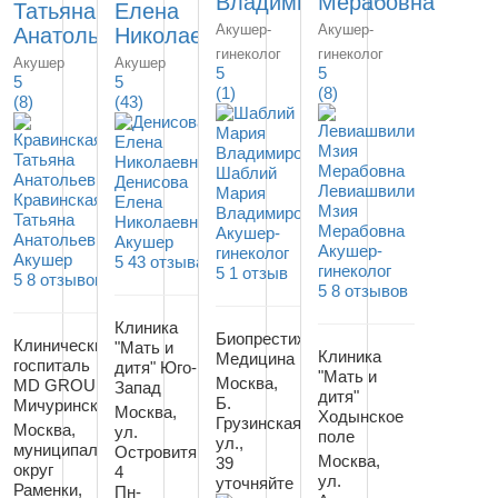
Владимировна
Мерабовна
Татьяна
Елена
Акушер-
Акушер-
Анатольевна
Николаевна
гинеколог
гинеколог
Акушер
Акушер
5
5
5
5
(1)
(8)
(8)
(43)
Шаблий
Денисова
Левиашвили
Мария
Кравинская
Елена
Мзия
Владимировна
Татьяна
Николаевна
Мерабовна
Акушер-
Анатольевна
Акушер
Акушер-
гинеколог
Акушер
5
43 отзыва
гинеколог
5
1 отзыв
5
8 отзывов
5
8 отзывов
Клиника
Биопрестиж
Клинический
"Мать и
Клиника
Медицина
госпиталь
дитя" Юго-
"Мать и
Москва,
MD GROUP
Запад
дитя"
Б.
Мичуринский
Москва,
Ходынское
Грузинская
Москва,
ул.
поле
ул.,
муниципальный
Островитянова,
Москва,
39
округ
4
ул.
уточняйте
Раменки,
Пн-