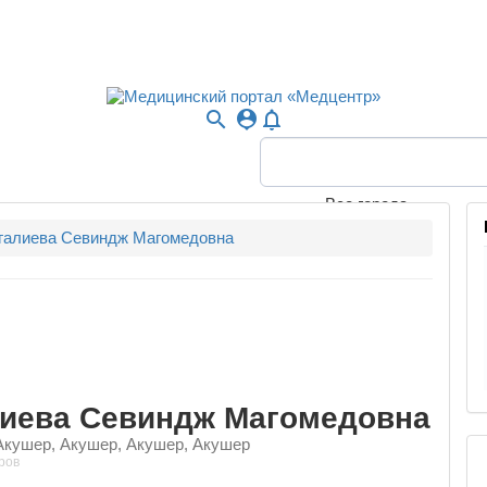
search
person_pin
notifications_none
Все города
галиева Севиндж Магомедовна
иева Севиндж Магомедовна
Акушер, Акушер, Акушер, Акушер
ров