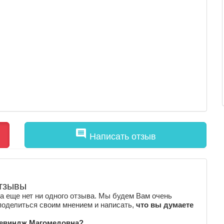
comment
Написать отзыв
тзывы
 еще нет ни одного отзыва. Мы будем Вам очень
поделиться своим мнением и написать,
что вы думаете
 Севиндж Магомедовна?