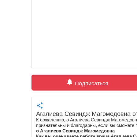
notifications
Подписаться
share
Агалиева Севиндж Магомедовна о
К сожалению, о Агалиева Севиндж Магомедовна
признательны и благодарны, если вы сможете 
о Агалиева Севиндж Магомедовна
Как вы оцениваете работу врача Агалиева