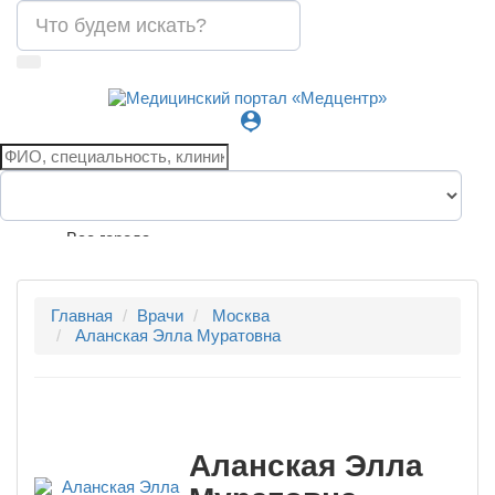
person_pin
Все города
Главная
Врачи
Москва
Аланская Элла Муратовна
Аланская Элла