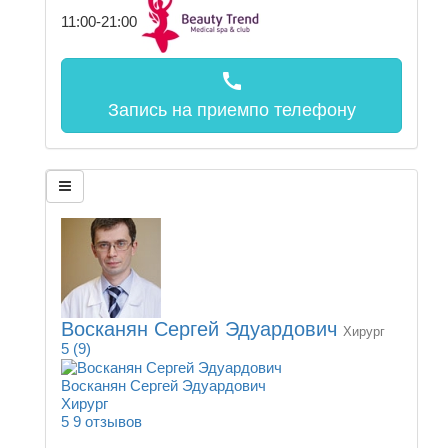
11:00-21:00
call
Запись на прием
по телефону
Восканян Сергей Эдуардович
Хирург
5
(9)
Восканян Сергей Эдуардович
Хирург
5
9 отзывов