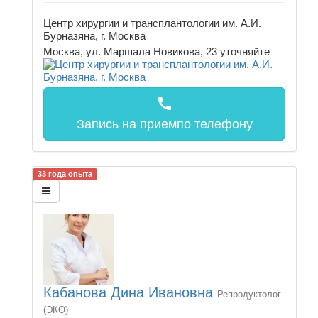
Центр хирургии и трансплантологии им. А.И.
Бурназяна, г. Москва
Москва, ул. Маршала Новикова, 23
уточняйте
call
Запись на прием
по телефону
33 года опыта
Кабанова Дина Ивановна
Репродуктолог
(ЭКО)