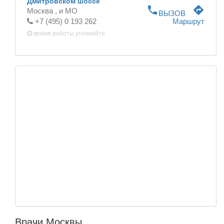
Дмитровском шоссе
phone
directions
Москва ,
и МО
ВЫЗОВ
+7 (495) 0 193 262
Маршрут
время работы
уточняйте
Врачи Москвы