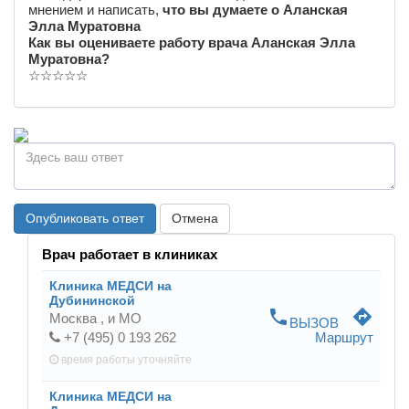
мнением и написать,
что вы думаете о Аланская
Элла Муратовна
Как вы оцениваете работу врача Аланская Элла
Муратовна?
☆
☆
☆
☆
☆
Опубликовать ответ
Отмена
Врач работает в клиниках
Клиника МЕДСИ на
Дубининской
phone
directions
Москва ,
и МО
ВЫЗОВ
+7 (495) 0 193 262
Маршрут
время работы
уточняйте
Клиника МЕДСИ на