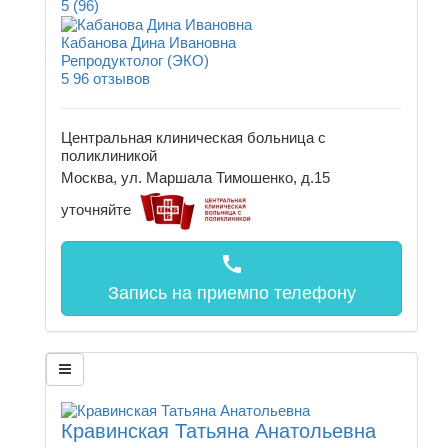
5
(96)
Кабанова Дина Ивановна
Репродуктолог (ЭКО)
5
96 отзывов
Центральная клиническая больница с
поликлиникой
Москва, ул. Маршала Тимошенко, д.15
уточняйте
call
Запись на прием
по телефону
Кравинская Татьяна Анатольевна