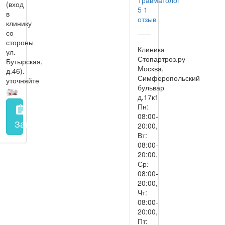
(вход
5
1
в
отзыв
клинику
со
стороны
Клиника
ул.
Стопартроз.ру
Бутырская,
Москва,
д.46).
Симферопольский
уточняйте
бульвар
д.17к1
Пн:
assignment
08:00-
Запись на прием
заполнить форму онлайн
20:00,
Вт:
08:00-
20:00,
Ср:
08:00-
20:00,
Чт:
08:00-
20:00,
Пт: