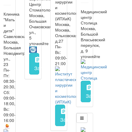
хирургии
Центр
и
Стоматологии
Медицинский
косметологии
Клиника
Москва,
центр
(ИПХиК)
"Мать
Большая
Столица
Москва,
и
Очаковская
Москва,
Москва,
дитя"
ул.,
Большой
Ольховская
Савеловская
5
Власьевский
д.27
Москва,
уточняйте
переулок,
Пн-
Большая
д. 9
Вс:
Новодмитровская
уточняйте
09:00-
ул.,
assignment
21:00
23
Запись на прием
заполнить форму онл
Пн-
Пт:
08:30-
20:30,
assignment
Сб:
Запись на прием
з
09:00-
18:00,
Вс:
assignment
09:00-
Запись на прием
заполнить 
16:00