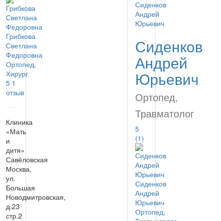
Грибкова
Сиденков
Светлана
Федоровна
Андрей
Ортопед,
Юрьевич
Хирург
5
1
отзыв
Ортопед,
Травматолог
Клиника
5
«Мать
(1)
и
дитя»
Савёловская
Москва,
ул.
Сиденков
Большая
Андрей
Новодмитровская,
Юрьевич
д.23
Ортопед,
стр.2
Травматолог