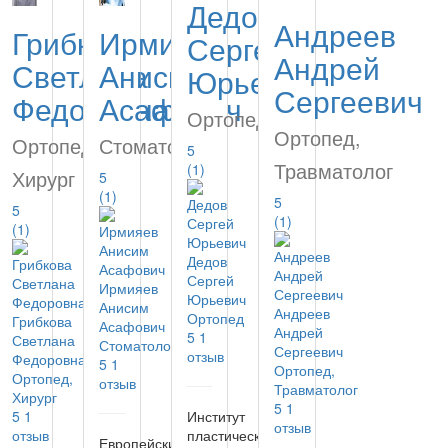
Дедов
Андреев
Грибкова
Ирмияев
Сергей
Андрей
Светлана
Анисим
Юрьевич
Сергеевич
Федоровна
Асафович
Ортопед
Ортопед,
Ортопед,
Стоматолог
5
Травматолог
(1)
Хирург
5
(1)
5
5
(1)
(1)
Дедов
Сергей
Ирмияев
Юрьевич
Анисим
Андреев
Ортопед
Грибкова
Асафович
Андрей
5
1
Светлана
Стоматолог
Сергеевич
отзыв
Федоровна
5
1
Ортопед,
Ортопед,
отзыв
Травматолог
Хирург
5
1
5
1
Институт
отзыв
отзыв
пластической
Европейский