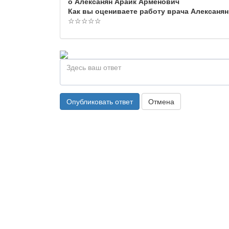
о Алексанян Араик Арменович
Как вы оцениваете работу врача Алексаня
☆
☆
☆
☆
☆
Опубликовать ответ
Отмена