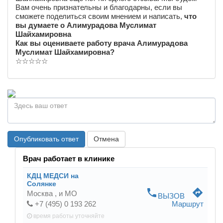
Вам очень признательны и благодарны, если вы
сможете поделиться своим мнением и написать,
что
вы думаете о Алимурадова Муслимат
Шайхамировна
Как вы оцениваете работу врача Алимурадова
Муслимат Шайхамировна?
☆
☆
☆
☆
☆
Опубликовать ответ
Отмена
Врач работает в клинике
КДЦ МЕДСИ на
Солянке
phone
directions
Москва ,
и МО
ВЫЗОВ
+7 (495) 0 193 262
Маршрут
время работы
уточняйте