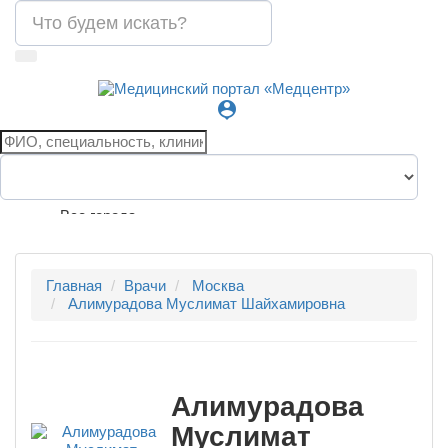
person_pin
Все города
Главная
Врачи
Москва
Алимурадова Муслимат Шайхамировна
Алимурадова
Муслимат