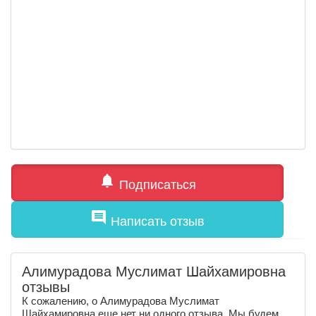
notifications
Подписаться
comment
Написать отзыв
Алимурадова Муслимат Шайхамировна
отзывы
К сожалению, о Алимурадова Муслимат
Шайхамировна еще нет ни одного отзыва. Мы будем