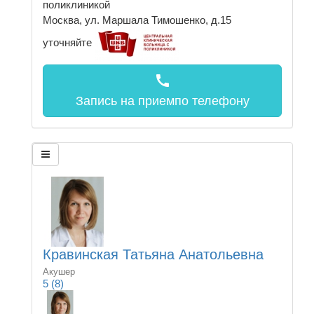
поликлиникой
Москва, ул. Маршала Тимошенко, д.15
уточняйте
call
Запись на прием
по телефону
Кравинская Татьяна Анатольевна
Акушер
5
(8)