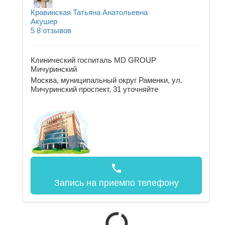
Кравинская Татьяна Анатольевна
Акушер
5
8 отзывов
Клинический госпиталь MD GROUP
Мичуринский
Москва, муниципальный округ Раменки, ул.
Мичуринский проспект, 31
уточняйте
call
Запись на прием
по телефону