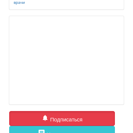
врачи
notifications
Подписаться
comment