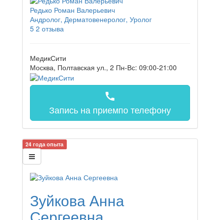
Редько Роман Валерьевич
Андролог, Дерматовенеролог, Уролог
5
2 отзыва
МедикСити
Москва, Полтавская ул., 2
Пн-Вс: 09:00-21:00
call
Запись на прием
по телефону
24 года опыта
Зуйкова Анна
Сергеевна