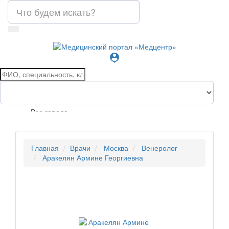
person_pin
Все города
Главная
Врачи
Москва
Венеролог
Аракелян Армине Георгиевна