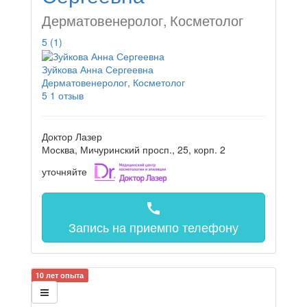
Дерматовенеролог, Косметолог
5
(1)
Зуйкова Анна Сергеевна
Дерматовенеролог, Косметолог
5
1 отзыв
Доктор Лазер
Москва, Мичуринский просп., 25, корп. 2
уточняйте
call
Запись на прием
по телефону
10 лет опыта