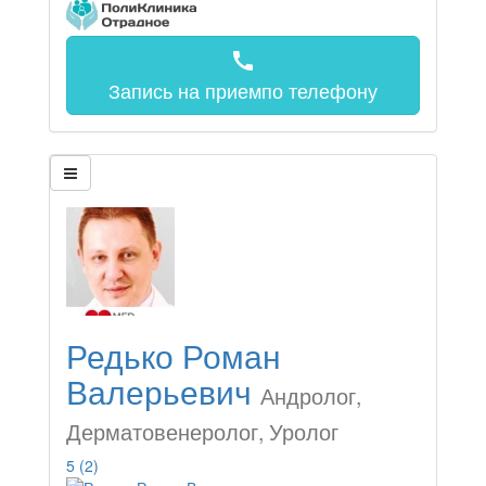
call
Запись на прием
по телефону
Редько Роман
Валерьевич
Андролог,
Дерматовенеролог, Уролог
5
(2)