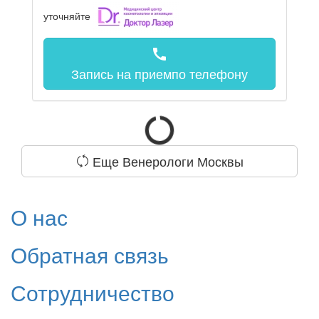
уточняйте
call
Запись на прием
по телефону
Еще Венерологи Москвы
О нас
Обратная связь
Сотрудничество