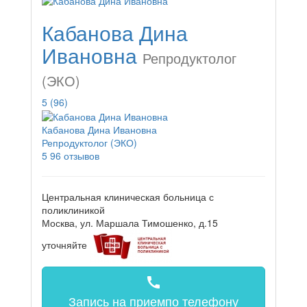
Кабанова Дина
Ивановна
Репродуктолог
(ЭКО)
5
(96)
Кабанова Дина Ивановна
Репродуктолог (ЭКО)
5
96 отзывов
Центральная клиническая больница с
поликлиникой
Москва, ул. Маршала Тимошенко, д.15
уточняйте
call
Запись на прием
по телефону