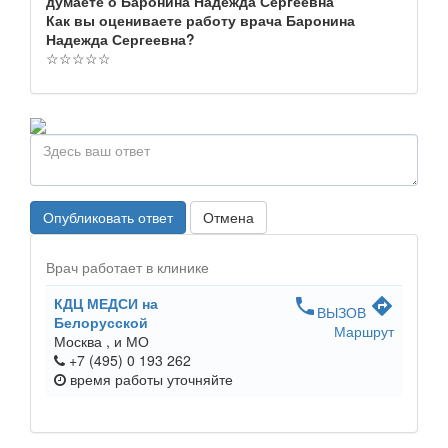
думаете о Баронина Надежда Сергеевна
Как вы оцениваете работу врача Баронина
Надежда Сергеевна?
☆
☆
☆
☆
☆
Опубликовать ответ
Отмена
Врач работает в клинике
КДЦ МЕДСИ на
phone
directions
ВЫЗОВ
Белорусской
Маршрут
Москва ,
и МО
+7 (495) 0 193 262
время работы
уточняйте