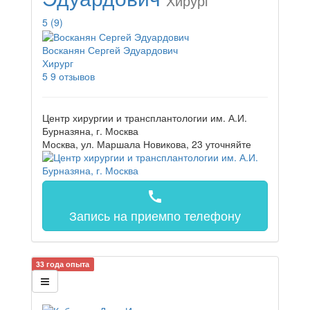
Хирург
5
(9)
Восканян Сергей Эдуардович
Хирург
5
9 отзывов
Центр хирургии и трансплантологии им. А.И.
Бурназяна, г. Москва
Москва, ул. Маршала Новикова, 23
уточняйте
call
Запись на прием
по телефону
33 года опыта