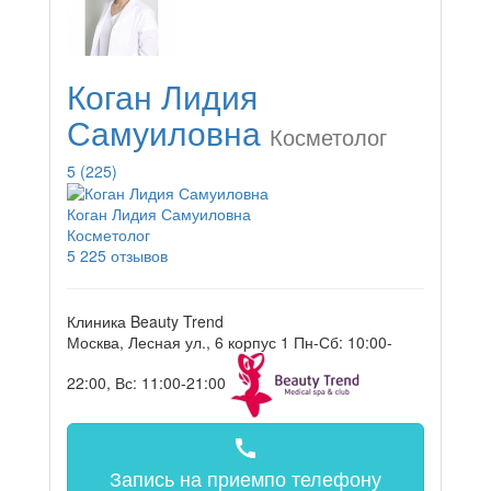
Коган Лидия
Самуиловна
Косметолог
5
(225)
Коган Лидия Самуиловна
Косметолог
5
225 отзывов
Клиника Beauty Trend
Москва, Лесная ул., 6 корпус 1
Пн-Сб: 10:00-
22:00, Вс: 11:00-21:00
call
Запись на прием
по телефону