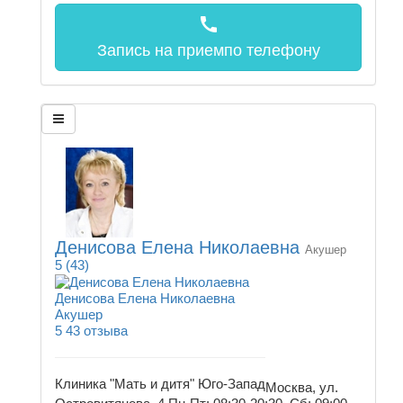
call
Запись на прием
по телефону
Денисова Елена Николаевна
Акушер
5
(43)
Денисова Елена Николаевна
Акушер
5
43 отзыва
Клиника "Мать и дитя" Юго-Запад
Москва, ул.