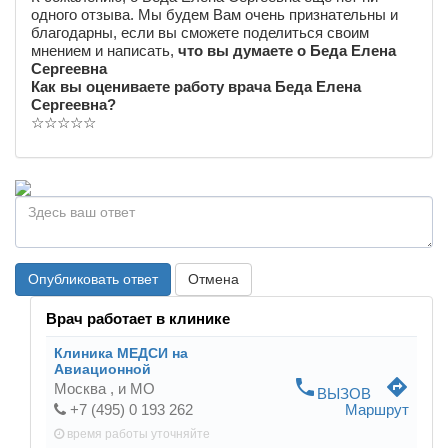
одного отзыва. Мы будем Вам очень признательны и
благодарны, если вы сможете поделиться своим
мнением и написать,
что вы думаете о Беда Елена
Сергеевна
Как вы оцениваете работу врача Беда Елена
Сергеевна?
☆
☆
☆
☆
☆
Опубликовать ответ
Отмена
Врач работает в клинике
Клиника МЕДСИ на
Авиационной
phone
directions
Москва ,
и МО
ВЫЗОВ
+7 (495) 0 193 262
Маршрут
время работы
уточняйте