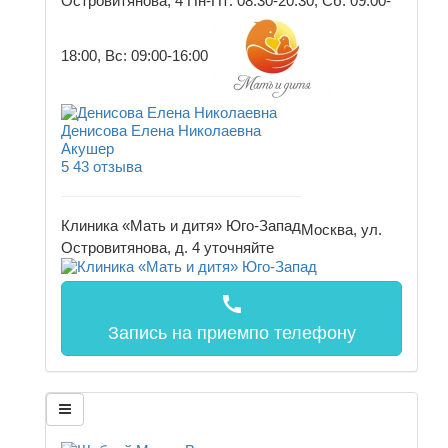
Островитянова, 4
Пн-Пт: 08:30-20:30, Сб: 09:00-
18:00, Вс: 09:00-16:00
Денисова Елена Николаевна
Акушер
5
43 отзыва
Клиника «Мать и дитя» Юго-Запад
Москва, ул.
Островитянова, д. 4
уточняйте
call
Запись на прием
по телефону