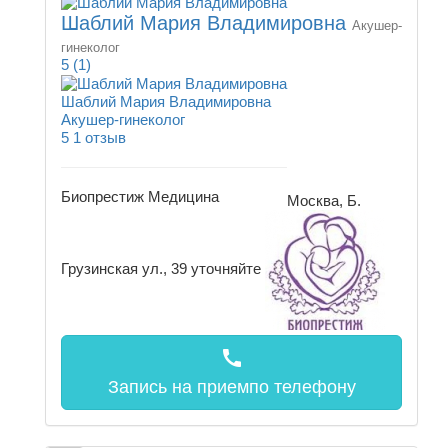
Шаблий Мария Владимировна
Акушер-
гинеколог
5
(1)
Шаблий Мария Владимировна
Акушер-гинеколог
5
1 отзыв
Биопрестиж Медицина
Москва, Б.
Грузинская ул., 39
уточняйте
call
Запись на прием
по телефону