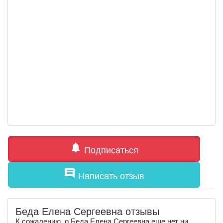
notifications
Подписаться
comment
Написать отзыв
Беда Елена Сергеевна отзывы
К сожалению, о Беда Елена Сергеевна еще нет ни