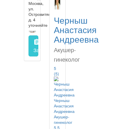
Москва,
ул.
Островитянова,
Черныш
д. 4
уточняйте
Анастасия
Андреевна
assignment
Акушер-
Запись на прием
заполнить форму онл
гинеколог
5
(5)
Черныш
Анастасия
Андреевна
Акушер-
гинеколог
5
5