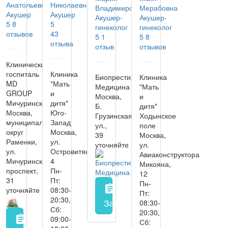
Анатольевна
Николаевна
Владимировна
Мерабовна
Акушер
Акушер
Акушер-
Акушер-
5
8
5
гинеколог
гинеколог
отзывов
43
5
1
5
8
отзыва
отзыв
отзывов
Клинический
госпиталь
Клиника
Биопрестиж
Клиника
MD
"Мать
Медицина
"Мать
GROUP
и
Москва,
и
Мичуринский
дитя"
Б.
дитя"
Москва,
Юго-
Грузинская
Ходынское
муниципальный
Запад
ул.,
поле
округ
Москва,
39
Москва,
Раменки,
ул.
уточняйте
ул.
ул.
Островитянова,
Авиаконструктора
Мичуринский
4
Микояна,
проспект,
Пн-
12
31
Пт:
Пн-
assignment
уточняйте
08:30-
Пт:
20:30,
Запись на прием
заполнить 
08:30-
Сб:
20:30,
assignment
09:00-
Сб: