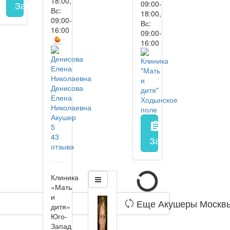
18:00,
09:00-
Запись на прием
заполнить форму онлайн
Вс:
18:00,
09:00-
Вс:
16:00
09:00-
16:00
Денисова
Елена
Николаевна
Акушер
assignment
5
43
Запись на прием
з
отзыва
Клиника
«Мать
и
Еще Акушеры Москв
дитя»
Юго-
Запад