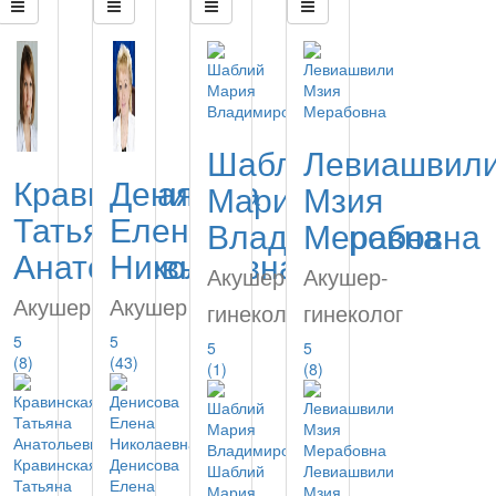
Шаблий
Левиашвил
Кравинская
Денисова
Мария
Мзия
Татьяна
Елена
Владимировна
Мерабовна
Анатольевна
Николаевна
Акушер-
Акушер-
Акушер
Акушер
гинеколог
гинеколог
5
5
5
5
(8)
(43)
(1)
(8)
Кравинская
Денисова
Шаблий
Левиашвили
Татьяна
Елена
Мария
Мзия