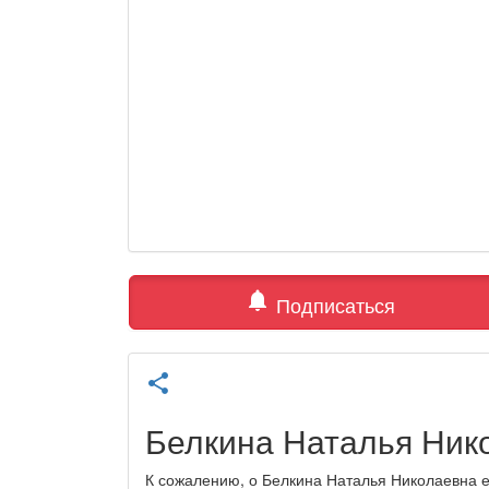
notifications
Подписаться
share
Белкина Наталья Ник
К сожалению, о Белкина Наталья Николаевна е