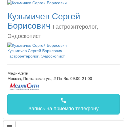
Кузьмичев Сергей
Борисович
Гастроэнтеролог,
Эндоскопист
Кузьмичев Сергей Борисович
Гастроэнтеролог, Эндоскопист
МедикСити
Москва, Полтавская ул., 2
Пн-Вс: 09:00-21:00
call
Запись на прием
по телефону