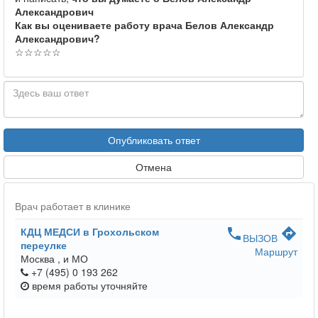
Александрович
Как вы оцениваете работу врача Белов Александр
Александрович?
☆
☆
☆
☆
☆
Опубликовать ответ
Отмена
Врач работает в клинике
КДЦ МЕДСИ в Грохольском
phone
directions
ВЫЗОВ
переулке
Маршрут
Москва ,
и МО
+7 (495) 0 193 262
время работы
уточняйте