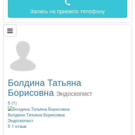
call
Запись на прием
по телефону
Болдина Татьяна
Борисовна
Эндоскопист
5
(1)
Болдина Татьяна Борисовна
Эндоскопист
5
1 отзыв