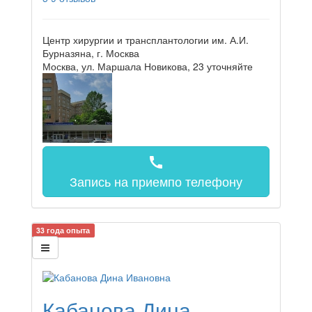
Центр хирургии и трансплантологии им. А.И.
Бурназяна, г. Москва
Москва, ул. Маршала Новикова, 23
уточняйте
call
Запись на прием
по телефону
33 года опыта
Кабанова Дина