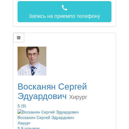
call
Запись на прием
по телефону
Восканян Сергей
Эдуардович
Хирург
5
(9)
Восканян Сергей Эдуардович
Хирург
5
9 отзывов