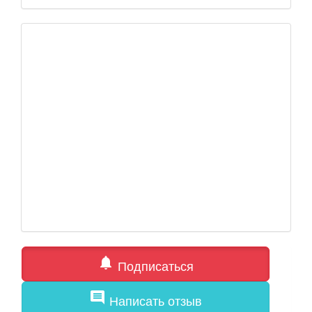
notifications
Подписаться
comment
Написать отзыв