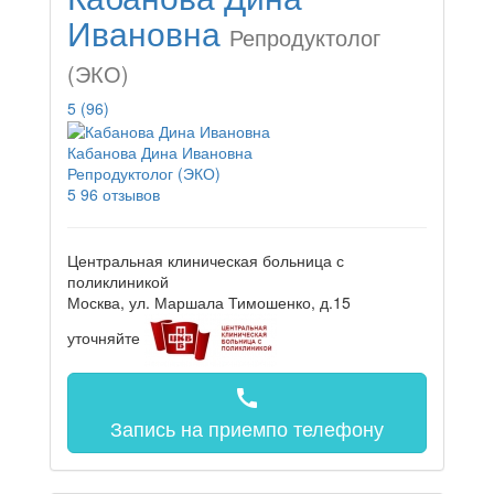
Ивановна
Репродуктолог
(ЭКО)
5
(96)
Кабанова Дина Ивановна
Репродуктолог (ЭКО)
5
96 отзывов
Центральная клиническая больница с
поликлиникой
Москва, ул. Маршала Тимошенко, д.15
уточняйте
call
Запись на прием
по телефону