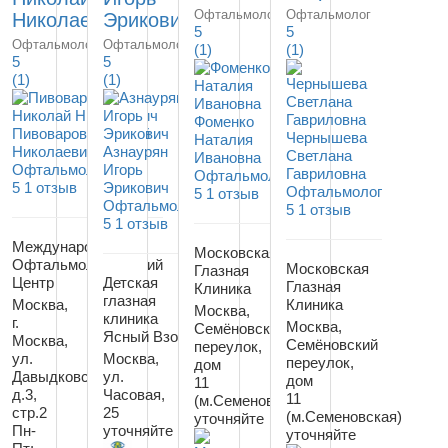
Офтальмолог
Офтальмолог
Николаевич
Эрикович
5
5
Офтальмолог
Офтальмолог
(1)
(1)
5
5
(1)
(1)
Фоменко
Пивоваров Николай
Чернышева
Наталия
Николаевич
Азнаурян
Светлана
Ивановна
Офтальмолог
Игорь
Гавриловна
Офтальмолог
5
1 отзыв
Эрикович
Офтальмолог
5
1 отзыв
Офтальмолог
5
1 отзыв
5
1 отзыв
Международный
Московская
Офтальмологический
Московская
Глазная
Центр
Детская
Глазная
Клиника
глазная
Москва,
Клиника
Москва,
клиника
г.
Москва,
Семёновский
Ясный Взор
Москва,
Семёновский
переулок,
ул.
Москва,
переулок,
дом
Давыдковская,
ул.
дом
11
д.3,
Часовая,
11
(м.Семеновская)
стр.2
25
(м.Семеновская)
уточняйте
Пн-
уточняйте
уточняйте