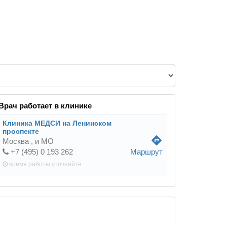
Врач работает в клинике
Клиника МЕДСИ на Ленинском
проспекте
directions
Москва ,
и МО
+7 (495) 0 193 262
Маршрут
время работы
уточняйте