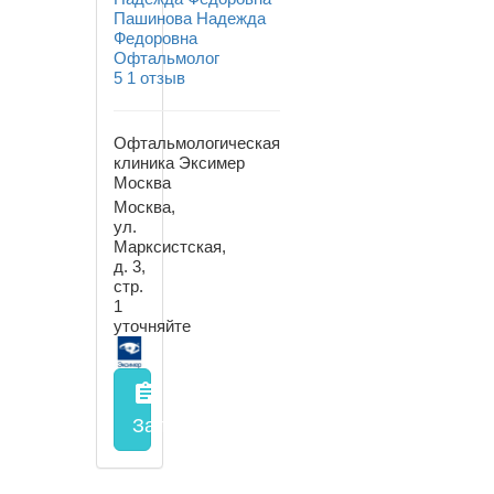
Пашинова Надежда
Федоровна
Офтальмолог
5
1 отзыв
Офтальмологическая
клиника Эксимер
Москва
Москва,
ул.
Марксистская,
д. 3,
стр.
1
уточняйте
assignment
Запись на прием
заполнить форму онл