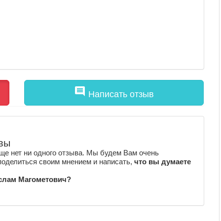
comment
Написать отзыв
вы
е нет ни одного отзыва. Мы будем Вам очень
поделиться своим мнением и написать,
что вы думаете
Ислам Магометович?