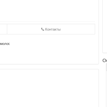
Контакты
молог.
О