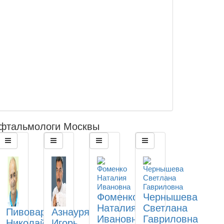
фтальмологи Москвы
Фоменко
Чернышева
Наталия
Светлана
Пивоваров
Азнаурян
Ивановна
Гавриловна
Николай
Игорь