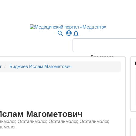
search
person_pin
notifications_none
Все города
г
Биджиев Ислам Магометович
Ислам Магометович
ьмолог, Офтальмолог, Офтальмолог, Офтальмолог,
льмолог