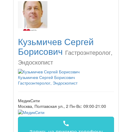
Кузьмичев Сергей
Борисович
Гастроэнтеролог,
Эндоскопист
Кузьмичев Сергей Борисович
Гастроэнтеролог, Эндоскопист
МедикСити
Москва, Полтавская ул., 2
Пн-Вс: 09:00-21:00
call
Запись на прием
по телефону