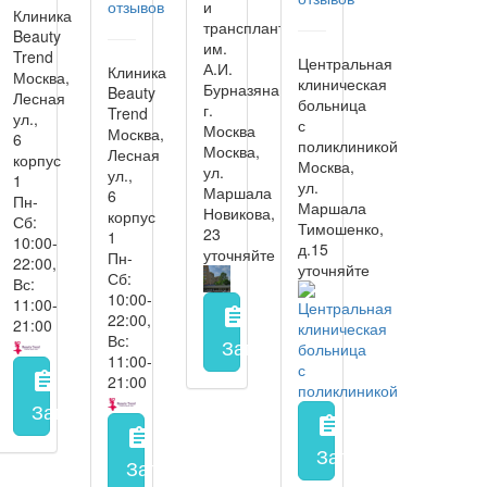
отзывов
и
Клиника
трансплантологии
Beauty
им.
Trend
Центральная
А.И.
Клиника
Москва,
клиническая
Бурназяна,
Beauty
Лесная
больница
г.
Trend
ул.,
с
Москва
Москва,
6
поликлиникой
Москва,
Лесная
корпус
Москва,
ул.
ул.,
1
ул.
Маршала
6
Пн-
Маршала
Новикова,
корпус
Сб:
Тимошенко,
23
1
10:00-
д.15
уточняйте
Пн-
22:00,
уточняйте
Сб:
Вс:
10:00-
11:00-
assignment
22:00,
21:00
Вс:
Запись на прием
заполнить 
11:00-
assignment
21:00
Запись на прием
заполнить форму онлайн
assignment
assignment
Запись на прием
з
Запись на прием
заполнить форму онл