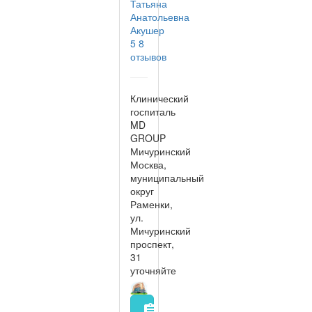
Татьяна
Анатольевна
Акушер
5
8
отзывов
Клинический
госпиталь
MD
GROUP
Мичуринский
Москва,
муниципальный
округ
Раменки,
ул.
Мичуринский
проспект,
31
уточняйте
assignment