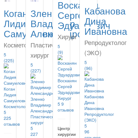
Восканян
Кабанова
Коган
Зленко
Сергей
Дина
Лидия
Владимир
Эдуардович
Ивановна
Самуиловна
Александрович
Хирург
Репродуктолог
Косметолог
Пластический
5
(ЭКО)
(9)
хирург
5
(225)
5
5
(96)
(227)
Восканян
Сергей
Коган
Эдуардович
Лидия
Кабанова
Хирург
Зленко
Самуиловна
Дина
5
9
Владимир
Косметолог
Ивановна
отзывов
Александрович
5
Репродуктолог
Пластический
225
(ЭКО)
хирург
отзывов
5
5
Центр
96
227
хирургии
отзывов