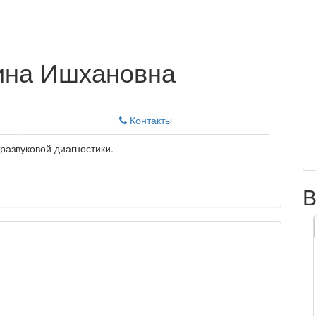
ина Ишхановна
Контакты
тразвуковой диагностики.
В
и