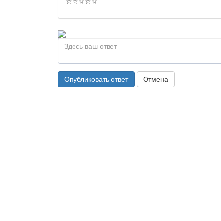
☆
☆
☆
☆
☆
Опубликовать ответ
Отмена