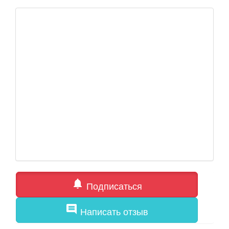
notifications
Подписаться
comment
Написать отзыв