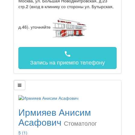
Москва, ул. Большая Новодмитровская, д.23
стр.2 (вход в клинику со стороны ул. Бутырская,
д.46).
уточняйте
call
Запись на прием
по телефону
Ирмияев Анисим
Асафович
Стоматолог
5
(1)