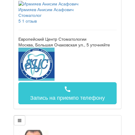
Ирмияев Анисим Асафович
Стоматолог
5
1 отзыв
Европейский Центр Стоматологии
Москва, Большая Очаковская ул., 5
уточняйте
call
Запись на прием
по телефону