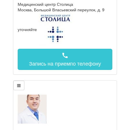
Медицинский центр Столица
Москва, Большой Власьевский переулок, д. 9
уточняйте
call
Запись на прием
по телефону