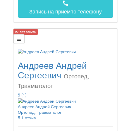
call
Запись на прием
по телефону
27 лет опыта
Андреев Андрей
Сергеевич
Ортопед,
Травматолог
5
(1)
Андреев Андрей Сергеевич
Ортопед, Травматолог
5
1 отзыв