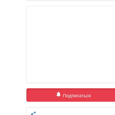
notifications
Подписаться
share