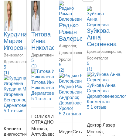
Редько
Зуйкова
Роман
Курдина
Титова
Анна
Валерьевич
Мария
Инна
Сергеевна
Андролог,
Игоревна
Николаевна
Дерматовенеролог,
Дерматовенеролог,
Венеролог,
Дерматовенеролог
Косметолог
Уролог
5
Дерматовенеролог
5
5
(1)
5
(1)
(2)
(1)
Титова Инна
Зуйкова Анна
Редько Роман
Николаевна
Курдина Мария
Сергеевна
Валерьевич
Дерматовенеролог
Игоревна
Дерматовенеролог,
Андролог,
5
1 отзыв
Венеролог,
Косметолог
Дерматовенеролог,
Дерматовенеролог
5
1 отзыв
Уролог
5
1 отзыв
5
2 отзыва
ПОЛИКЛИНИКА
ОТРАДНОЕ
Доктор Лазер
Клинико-
Москва,
МедикСити
Москва,
диагностический
Алтуфьевское