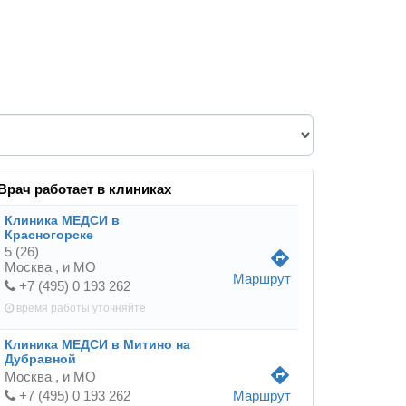
Врач работает в клиниках
Клиника МЕДСИ в
Красногорске
5
(26)
directions
Москва ,
и МО
Маршрут
+7 (495) 0 193 262
время работы
уточняйте
Клиника МЕДСИ в Митино на
Дубравной
directions
Москва ,
и МО
+7 (495) 0 193 262
Маршрут