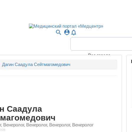
search
person_pin
notifications_none
Все города
Дагин Саадула Сейтмагомедович
н Саадула
тмагомедович
, Венеролог, Венеролог, Венеролог, Венеролог
ров