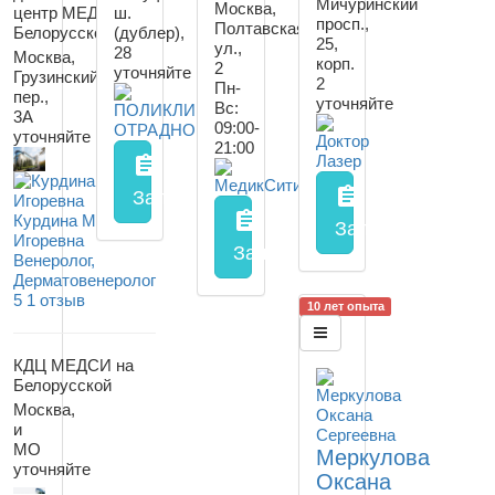
Мичуринский
Москва,
центр МЕДСИ на
ш.
просп.,
Полтавская
Белорусской
(дублер),
25,
ул.,
28
Москва,
корп.
2
уточняйте
Грузинский
2
Пн-
пер.,
уточняйте
Вс:
3А
09:00-
уточняйте
21:00
assignment
assignment
Запись на прием
заполнить форму онл
assignment
Курдина Мария
Запись на прием
Игоревна
Запись на прием
заполнить
Венеролог,
Дерматовенеролог
5
1 отзыв
10 лет опыта
КДЦ МЕДСИ на
Белорусской
Москва,
и
МО
Меркулова
уточняйте
Оксана