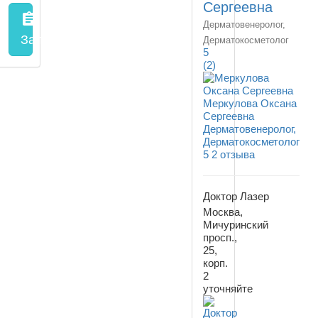
Сергеевна
assignment
Дерматовенеролог,
Запись на прием
заполнить форму онлайн
Дерматокосметолог
5
(2)
Меркулова Оксана
Сергеевна
Дерматовенеролог,
Дерматокосметолог
5
2 отзыва
Доктор Лазер
Москва,
Мичуринский
просп.,
25,
корп.
2
уточняйте