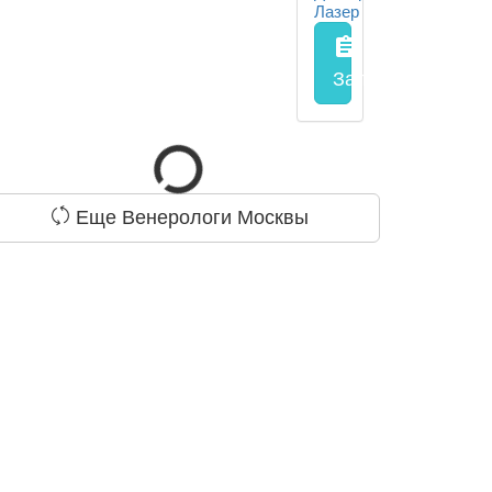
assignment
Запись на прием
Еще Венерологи Москвы