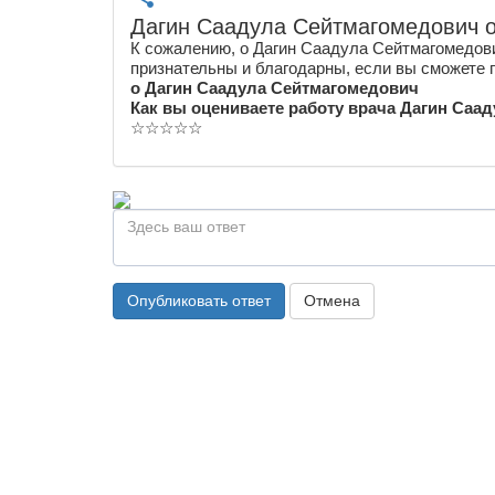
Дагин Саадула Сейтмагомедович 
К сожалению, о Дагин Саадула Сейтмагомедови
признательны и благодарны, если вы сможете 
о Дагин Саадула Сейтмагомедович
Как вы оцениваете работу врача Дагин Саа
☆
☆
☆
☆
☆
Опубликовать ответ
Отмена