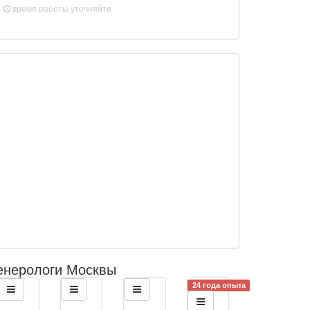
время работы
уточняйте
енерологи Москвы
24 года опыта