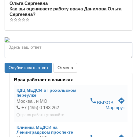
Ольга Сергеевна
Как вы оцениваете работу врача Данилова Ольга
Сергеевна?
☆
☆
☆
☆
☆
Опубликовать ответ
Отмена
Врач работает в клиниках
КДЦ МЕДСИ в Грохольском
переулке
phone
directions
Москва ,
и МО
ВЫЗОВ
+7 (495) 0 193 262
Маршрут
время работы
уточняйте
Клиника МЕДСИ на
Ленинградском проспекте