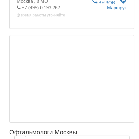
phone
directions
Москва ,
и МО
ВЫЗОВ
+7 (495) 0 193 262
Маршрут
время работы
уточняйте
Офтальмологи Москвы