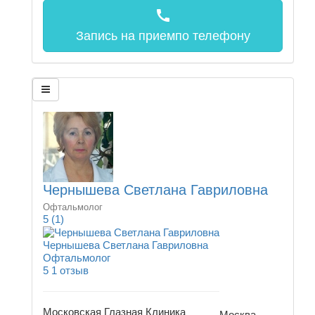
call
Запись на прием
по телефону
Чернышева Светлана Гавриловна
Офтальмолог
5
(1)
Чернышева Светлана Гавриловна
Офтальмолог
5
1 отзыв
Московская Глазная Клиника
Москва,