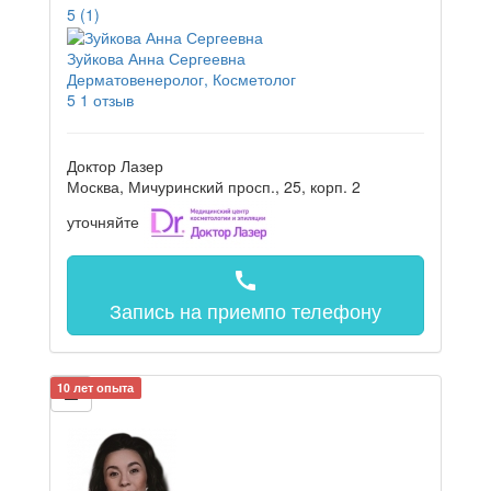
5
(1)
Зуйкова Анна Сергеевна
Дерматовенеролог, Косметолог
5
1 отзыв
Доктор Лазер
Москва, Мичуринский просп., 25, корп. 2
уточняйте
call
Запись на прием
по телефону
10 лет опыта