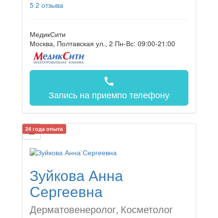
5
2 отзыва
МедикСити
Москва, Полтавская ул., 2
Пн-Вс: 09:00-21:00
call
Запись на прием
по телефону
24 года опыта
Зуйкова Анна
Сергеевна
Дерматовенеролог, Косметолог