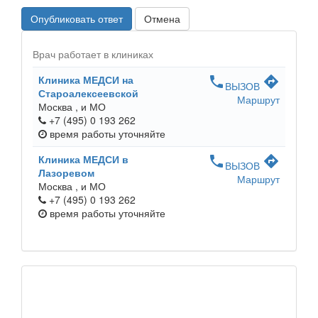
Опубликовать ответ
Отмена
Врач работает в клиниках
Клиника МЕДСИ на
phone
directions
ВЫЗОВ
Староалексеевской
Маршрут
Москва ,
и МО
+7 (495) 0 193 262
время работы
уточняйте
Клиника МЕДСИ в
phone
directions
ВЫЗОВ
Лазоревом
Маршрут
Москва ,
и МО
+7 (495) 0 193 262
время работы
уточняйте