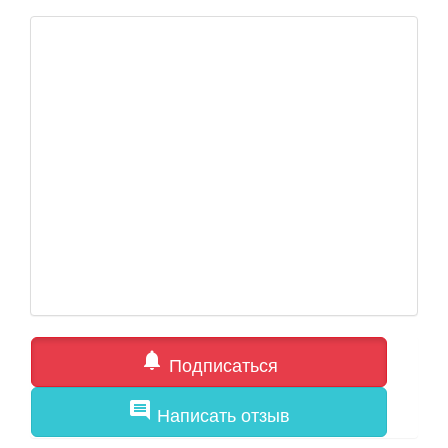
notifications
Подписаться
comment
Написать отзыв