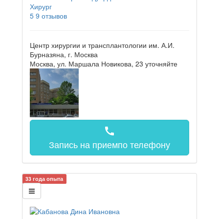
Хирург
5
9 отзывов
Центр хирургии и трансплантологии им. А.И.
Бурназяна, г. Москва
Москва, ул. Маршала Новикова, 23
уточняйте
call
Запись на прием
по телефону
33 года опыта