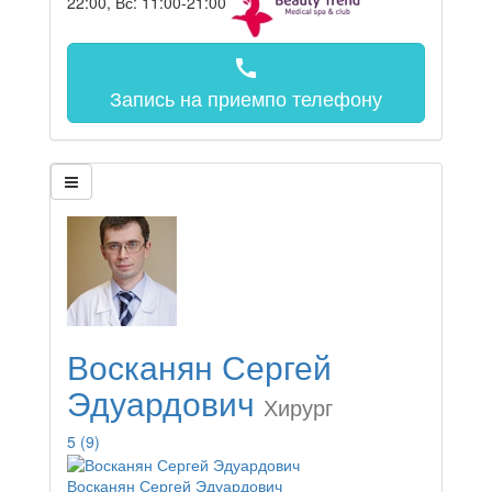
22:00, Вс: 11:00-21:00
call
Запись на прием
по телефону
Восканян Сергей
Эдуардович
Хирург
5
(9)
Восканян Сергей Эдуардович