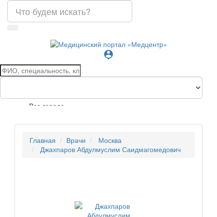
person_pin
Все города
Главная
Врачи
Москва
Джахпаров Абдулмуслим Саидмагомедович