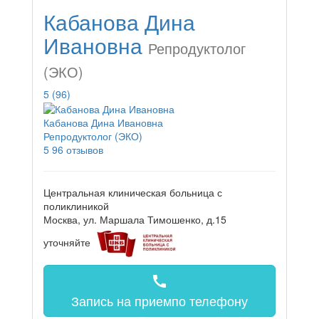
Кабанова Дина
Ивановна
Репродуктолог
(ЭКО)
5
(96)
Кабанова Дина Ивановна
Репродуктолог (ЭКО)
5
96 отзывов
Центральная клиническая больница с
поликлиникой
Москва, ул. Маршала Тимошенко, д.15
уточняйте
call
Запись на прием
по телефону