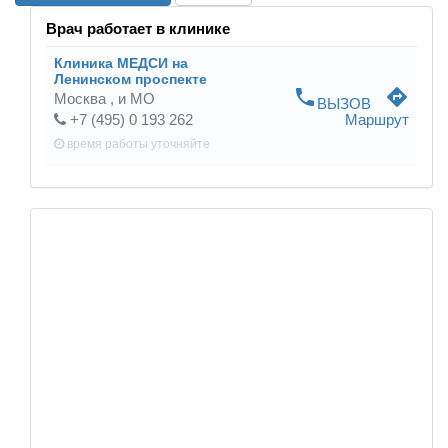
Врач работает в клинике
Клиника МЕДСИ на
Ленинском проспекте
phone
directions
Москва ,
и МО
ВЫЗОВ
+7 (495) 0 193 262
Маршрут
время работы
уточняйте