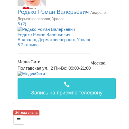
Редько Роман Валерьевич
Андролог,
Дерматовенеролог, Уролог
5
(2)
Редько Роман Валерьевич
Андролог, Дерматовенеролог, Уролог
5
2 отзыва
МедикСити
Москва,
Полтавская ул., 2
Пн-Вс: 09:00-21:00
call
Запись на прием
по телефону
24 года опыта