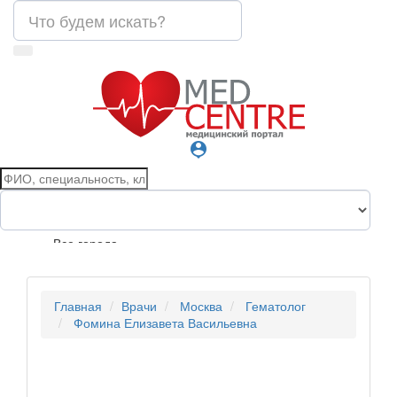
person_pin
Все города
Главная
Врачи
Москва
Гематолог
Фомина Елизавета Васильевна