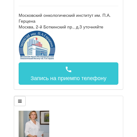
Московский онкологический институт им. П.А.
Герцена
Москва, 2-й Боткинский пр., д.3
уточняйте
call
Запись на прием
по телефону