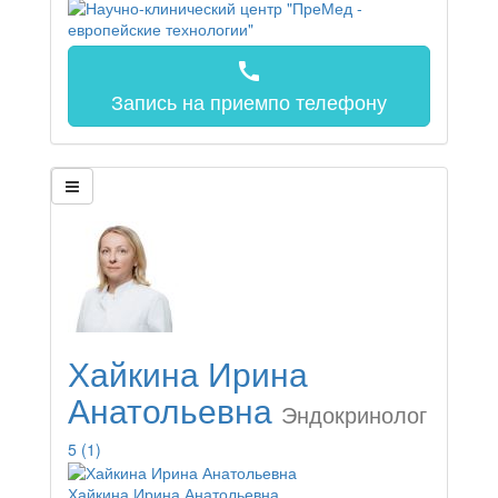
call
Запись на прием
по телефону
Хайкина Ирина
Анатольевна
Эндокринолог
5
(1)
Хайкина Ирина Анатольевна