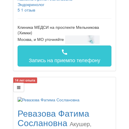
Эндокринолог
5
1 отзыв
Клиника МЕДСИ на проспекте Мельникова
(Химки)
Москва, и МО
уточняйте
call
Запись на прием
по телефону
14 лет опыта
Ревазова Фатима
Сослановна
Акушер,