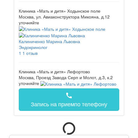
Клиника «Мать и дитя» Ходынское поле
Москва, ул. Авиаконструктора Микояна, д.12
уточняйте
Калиниченко Марина Львовна
Эндокринолог
1
1 отзыв
Клиника «Мать и дитя» Лефортово
Москва, Проезд Завода Серп и Молот, д.3, к.2
уточняйте
call
Запись на прием
по телефону