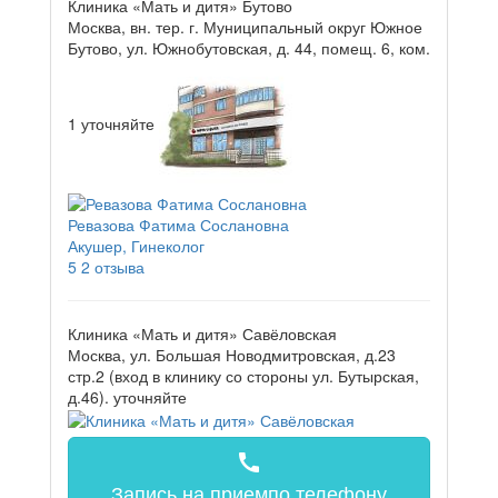
Клиника «Мать и дитя» Бутово
Москва, вн. тер. г. Муниципальный округ Южное
Бутово, ул. Южнобутовская, д. 44, помещ. 6, ком.
1
уточняйте
Ревазова Фатима Сослановна
Акушер, Гинеколог
5
2 отзыва
Клиника «Мать и дитя» Савёловская
Москва, ул. Большая Новодмитровская, д.23
стр.2 (вход в клинику со стороны ул. Бутырская,
д.46).
уточняйте
call
Запись на прием
по телефону