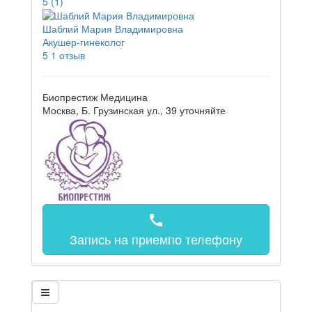
5
(1)
Шаблий Мария Владимировна
Акушер-гинеколог
5
1 отзыв
Биопрестиж Медицина
Москва, Б. Грузинская ул., 39
уточняйте
call
Запись на прием
по телефону