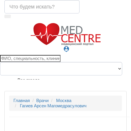
person_pin
Все города
Главная
Врачи
Москва
Гагиев Арсен Магомедрасулович