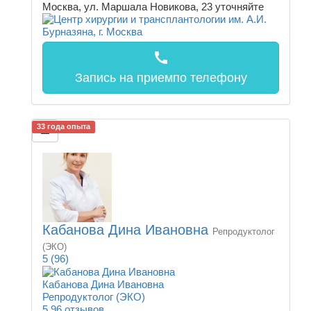
Москва, ул. Маршала Новикова, 23
уточняйте
call
Запись на прием
по телефону
33 года опыта
Кабанова Дина Ивановна
Репродуктолог
(ЭКО)
5
(96)
Кабанова Дина Ивановна
Репродуктолог (ЭКО)
5
96 отзывов