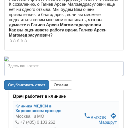
К сожалению, о Гагиев Арсен Магомедрасулович еще
нет ни одного отзыва. Мы будем Вам очень
признательны и благодарны, если вы сможете
поделиться своим мнением и написать,
что вы
думаете о Гагиев Арсен Магомедрасулович
Как вы оцениваете работу врача Гагиев Арсен
Магомедрасулович?
☆
☆
☆
☆
☆
Опубликовать ответ
Отмена
Врач работает в клинике
Клиника МЕДСИ в
Хорошевском проезде
phone
directions
Москва ,
и МО
ВЫЗОВ
+7 (495) 0 193 262
Маршрут