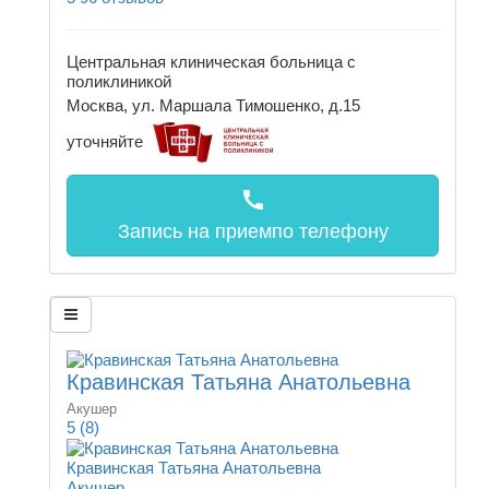
Центральная клиническая больница с
поликлиникой
Москва, ул. Маршала Тимошенко, д.15
уточняйте
call
Запись на прием
по телефону
Кравинская Татьяна Анатольевна
Акушер
5
(8)
Кравинская Татьяна Анатольевна
Акушер