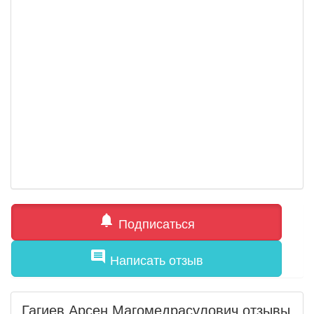
notifications
Подписаться
comment
Написать отзыв
Гагиев Арсен Магомедрасулович отзывы