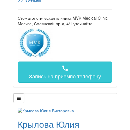
2.3
3 отзыва
Стоматологическая клиника MVK Medical Clinic
Москва, Солянский пр-д, 4/1
уточняйте
call
Запись на прием
по телефону
Крылова Юлия