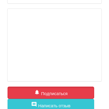
notifications
Подписаться
comment
Написать отзыв