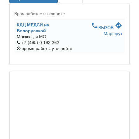
Врач работает в клинике
КДЦ МЕДСИ на
phone
directions
ВЫЗОВ
Белорусской
Маршрут
Москва ,
и МО
+7 (495) 0 193 262
время работы
уточняйте