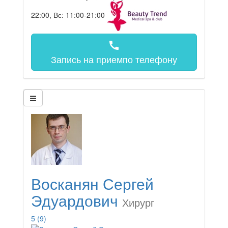
22:00, Вс: 11:00-21:00
call
Запись на прием
по телефону
Восканян Сергей
Эдуардович
Хирург
5
(9)