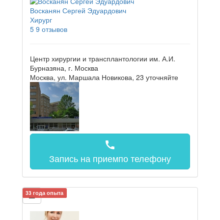
Восканян Сергей Эдуардович
Хирург
5
9 отзывов
Центр хирургии и трансплантологии им. А.И.
Бурназяна, г. Москва
Москва, ул. Маршала Новикова, 23
уточняйте
call
Запись на прием
по телефону
33 года опыта