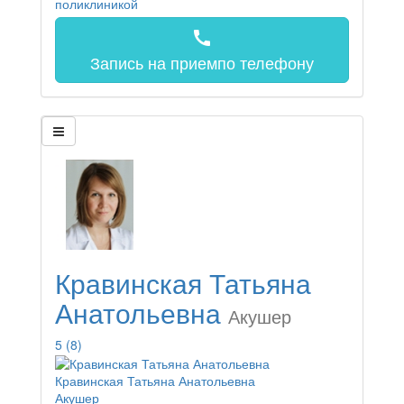
call
Запись на прием
по телефону
Кравинская Татьяна
Анатольевна
Акушер
5
(8)
Кравинская Татьяна Анатольевна
Акушер